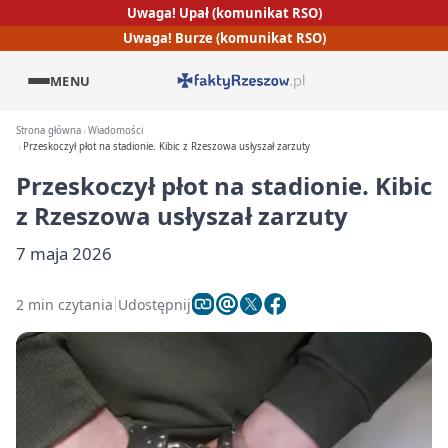
Uwaga! Upał (komunikat RSO)
Uwaga! Burze (komunikat RSO)
MENU
Strona główna
Wiadomości
Przeskoczył płot na stadionie. Kibic z Rzeszowa usłyszał zarzuty
Przeskoczył płot na stadionie. Kibic
z Rzeszowa usłyszał zarzuty
7 maja 2026
2 min czytania
Udostępnij