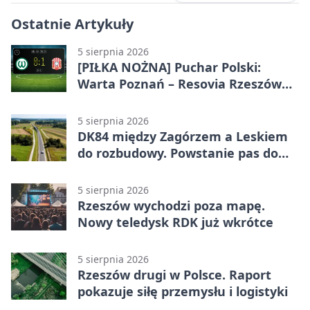
Ostatnie Artykuły
5 sierpnia 2026
[PIŁKA NOŻNA] Puchar Polski:
Warta Poznań – Resovia Rzeszów
0:1. Resovia wyeliminowała
pierwszoligowca
5 sierpnia 2026
DK84 między Zagórzem a Leskiem
do rozbudowy. Powstanie pas do
wyprzedzania
5 sierpnia 2026
Rzeszów wychodzi poza mapę.
Nowy teledysk RDK już wkrótce
5 sierpnia 2026
Rzeszów drugi w Polsce. Raport
pokazuje siłę przemysłu i logistyki