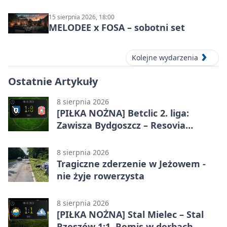
15 sierpnia 2026, 18:00
MELODEE x FOSA – sobotni set
Kolejne wydarzenia
Ostatnie Artykuły
8 sierpnia 2026
[PIŁKA NOŻNA] Betclic 2. liga:
Zawisza Bydgoszcz – Resovia
Rzeszów 1:0. Gospodarze z
pierwszym zwycięstwem
8 sierpnia 2026
Tragiczne zderzenie w Jeżowem -
nie żyje rowerzysta
8 sierpnia 2026
[PIŁKA NOŻNA] Stal Mielec – Stal
Rzeszów 1:1. Remis w derbach