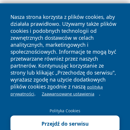
Nasza strona korzysta z plików cookies, aby
działała prawidłowo. Używamy także plików
cookies i podobnych technologii od
zewnętrznych dostawców w celach
Copyright © 2026 faktyrzeszow.pl Wszystkie prawa
analitycznych, marketingowych i
zastrzeżone.
społecznościowych. Informacje te mogą być
przetwarzane również przez naszych
partnerów. Kontynuując korzystanie ze
Polityka
Polityka
News
Autorzy
strony lub klikając „Przechodzę do serwisu",
Prywatności
Cookies
wyrażasz zgodę na użycie dodatkowych
plików cookies zgodnie z naszą
polityką
.
.
prywatności
Zaawansowane ustawienia
Polityka Cookies
Przejdź do serwisu