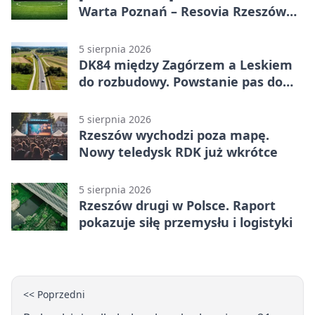
Warta Poznań – Resovia Rzeszów
0:1. Resovia wyeliminowała
pierwszoligowca
5 sierpnia 2026
DK84 między Zagórzem a Leskiem
do rozbudowy. Powstanie pas do
wyprzedzania
5 sierpnia 2026
Rzeszów wychodzi poza mapę.
Nowy teledysk RDK już wkrótce
5 sierpnia 2026
Rzeszów drugi w Polsce. Raport
pokazuje siłę przemysłu i logistyki
<< Poprzedni