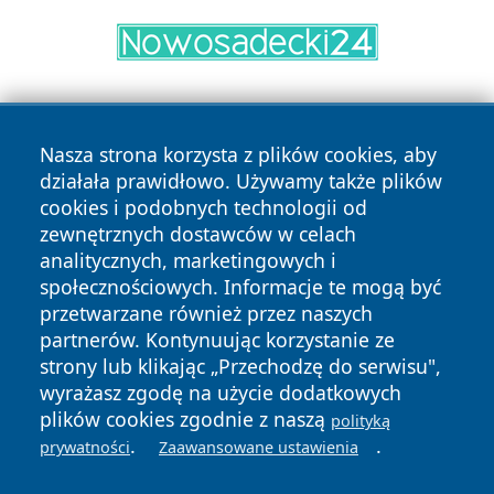
Nasza strona korzysta z plików cookies, aby
działała prawidłowo. Używamy także plików
cookies i podobnych technologii od
zewnętrznych dostawców w celach
Copyright © 2026 faktyrzeszow.pl Wszystkie prawa
analitycznych, marketingowych i
zastrzeżone.
społecznościowych. Informacje te mogą być
przetwarzane również przez naszych
partnerów. Kontynuując korzystanie ze
Polityka
Polityka
News
Autorzy
strony lub klikając „Przechodzę do serwisu",
Prywatności
Cookies
wyrażasz zgodę na użycie dodatkowych
plików cookies zgodnie z naszą
polityką
.
.
prywatności
Zaawansowane ustawienia