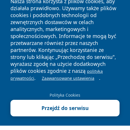
Nasza strona korzysta z plików cookies, aby
działała prawidłowo. Używamy także plików
cookies i podobnych technologii od
zewnętrznych dostawców w celach
analitycznych, marketingowych i
Copyright © 2026 faktyrzeszow.pl Wszystkie prawa
społecznościowych. Informacje te mogą być
zastrzeżone.
przetwarzane również przez naszych
partnerów. Kontynuując korzystanie ze
strony lub klikając „Przechodzę do serwisu",
Polityka
Polityka
News
Autorzy
wyrażasz zgodę na użycie dodatkowych
Prywatności
Cookies
plików cookies zgodnie z naszą
polityką
.
.
prywatności
Zaawansowane ustawienia
Polityka Cookies
Przejdź do serwisu