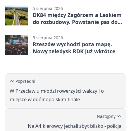
pierwszoligowca
5 sierpnia 2026
DK84 między Zagórzem a Leskiem
do rozbudowy. Powstanie pas do
wyprzedzania
5 sierpnia 2026
Rzeszów wychodzi poza mapę.
Nowy teledysk RDK już wkrótce
<< Poprzedni
W Przecławiu młodzi rowerzyści walczyli o
miejsce w ogólnopolskim finale
Następny >>
Na A4 kierowcy jechali zbyt blisko - policja