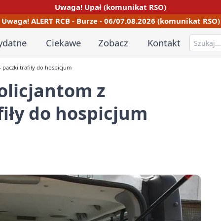
Uwaga! Upał (komunikat RSO)
Uwaga! ALERT RCB - Burze - 06/07.08.2026 (komunikat RSO)
ydatne
Ciekawe
Zobacz
Kontakt
- paczki trafiły do hospicjum
olicjantom z
afiły do hospicjum