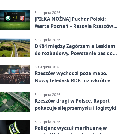
5 sierpnia 2026
[PIŁKA NOŻNA] Puchar Polski:
Warta Poznań – Resovia Rzeszów
0:1. Resovia wyeliminowała
pierwszoligowca
5 sierpnia 2026
DK84 między Zagórzem a Leskiem
do rozbudowy. Powstanie pas do
wyprzedzania
5 sierpnia 2026
Rzeszów wychodzi poza mapę.
Nowy teledysk RDK już wkrótce
5 sierpnia 2026
Rzeszów drugi w Polsce. Raport
pokazuje siłę przemysłu i logistyki
5 sierpnia 2026
Policjant wyczuł marihuanę w