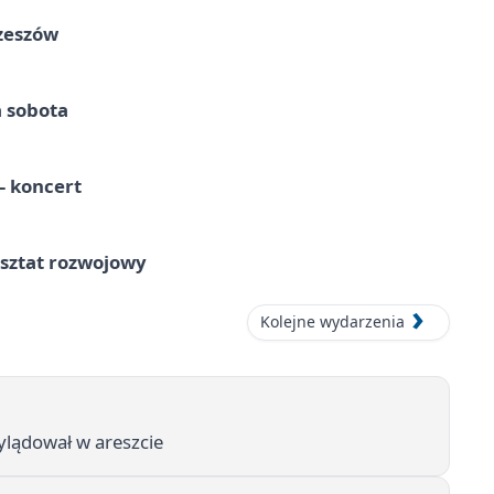
Rzeszów
a sobota
 koncert
rsztat rozwojowy
Kolejne wydarzenia
wylądował w areszcie