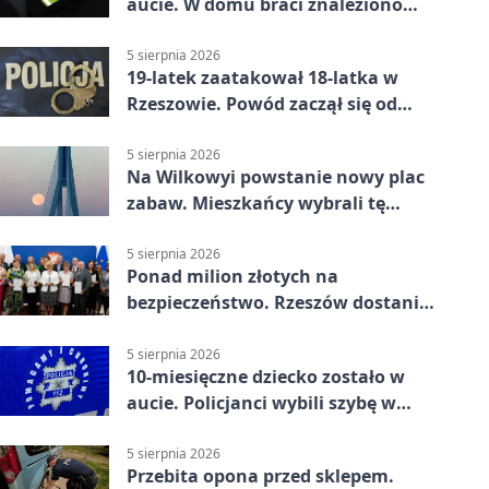
aucie. W domu braci znaleziono
więcej
5 sierpnia 2026
19-latek zaatakował 18-latka w
Rzeszowie. Powód zaczął się od
papierosa
5 sierpnia 2026
Na Wilkowyi powstanie nowy plac
zabaw. Mieszkańcy wybrali tę
inwestycję
5 sierpnia 2026
Ponad milion złotych na
bezpieczeństwo. Rzeszów dostanie
120 tys. zł
5 sierpnia 2026
10-miesięczne dziecko zostało w
aucie. Policjanci wybili szybę w
Jarosławiu
5 sierpnia 2026
Przebita opona przed sklepem.