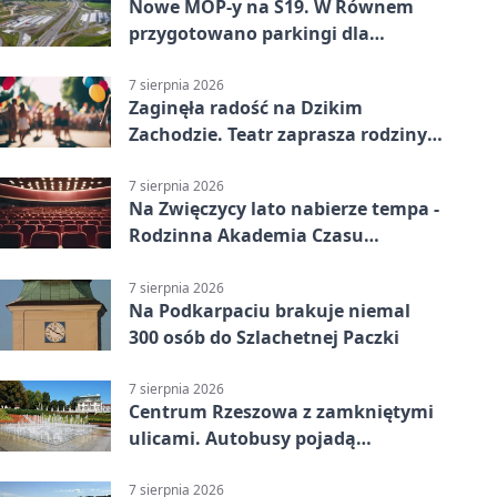
Nowe MOP-y na S19. W Równem
przygotowano parkingi dla
ciężarówek
7 sierpnia 2026
Zaginęła radość na Dzikim
Zachodzie. Teatr zaprasza rodziny
w Rzeszowie
7 sierpnia 2026
Na Zwięczycy lato nabierze tempa -
Rodzinna Akademia Czasu
Wolnego
7 sierpnia 2026
Na Podkarpaciu brakuje niemal
300 osób do Szlachetnej Paczki
7 sierpnia 2026
Centrum Rzeszowa z zamkniętymi
ulicami. Autobusy pojadą
objazdami
7 sierpnia 2026