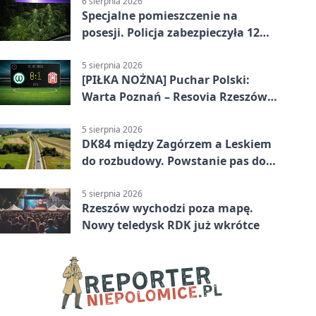
6 sierpnia 2026
Specjalne pomieszczenie na
posesji. Policja zabezpieczyła 12
krzewów
5 sierpnia 2026
[PIŁKA NOŻNA] Puchar Polski:
Warta Poznań – Resovia Rzeszów
0:1. Resovia wyeliminowała
pierwszoligowca
5 sierpnia 2026
DK84 między Zagórzem a Leskiem
do rozbudowy. Powstanie pas do
wyprzedzania
5 sierpnia 2026
Rzeszów wychodzi poza mapę.
Nowy teledysk RDK już wkrótce