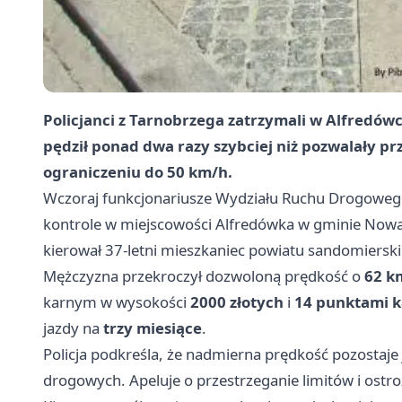
Policjanci z Tarnobrzega zatrzymali w Alfredó
pędził ponad dwa razy szybciej niż pozwalały pr
ograniczeniu do 50 km/h.
Wczoraj funkcjonariusze Wydziału Ruchu Drogowego 
kontrole w miejscowości Alfredówka w gminie Nowa 
kierował 37-letni mieszkaniec powiatu sandomiersk
Mężczyzna przekroczył dozwoloną prędkość o
62 k
karnym w wysokości
2000 złotych
i
14 punktami 
jazdy na
trzy miesiące
.
Policja podkreśla, że nadmierna prędkość pozostaj
drogowych. Apeluje o przestrzeganie limitów i ostr