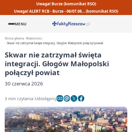
Uwaga! Burze (komunikat RSO)
Uwaga! ALERT RCB - Burze - 06/07.08… (komunikat RSO)
MENU
Strona główna
Wiadomości
Skwar nie zatrzymał święta integracji. Głogów Małopolski połączył powiat
Skwar nie zatrzymał święta
integracji. Głogów Małopolski
połączył powiat
30 czerwca 2026
3 min czytania
Udostępnij