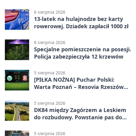
alkoholu
6 sierpnia 2026
13-latek na hulajnodze bez karty
rowerowej. Dziadek zapłacił 1000 zł
6 sierpnia 2026
Specjalne pomieszczenie na posesji.
Policja zabezpieczyła 12 krzewów
5 sierpnia 2026
[PIŁKA NOŻNA] Puchar Polski:
Warta Poznań – Resovia Rzeszów
0:1. Resovia wyeliminowała
pierwszoligowca
5 sierpnia 2026
DK84 między Zagórzem a Leskiem
do rozbudowy. Powstanie pas do
wyprzedzania
5 sierpnia 2026