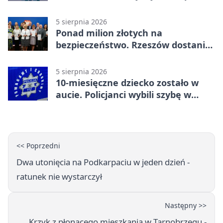
inwestycję
5 sierpnia 2026
Ponad milion złotych na
bezpieczeństwo. Rzeszów dostanie
120 tys. zł
5 sierpnia 2026
10-miesięczne dziecko zostało w
aucie. Policjanci wybili szybę w
Jarosławiu
<< Poprzedni
Dwa utonięcia na Podkarpaciu w jeden dzień -
ratunek nie wystarczył
Następny >>
Krzyk z płonącego mieszkania w Tarnobrzegu -