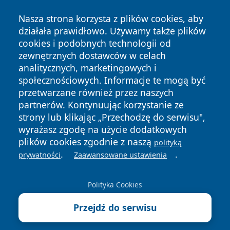
Nasza strona korzysta z plików cookies, aby
działała prawidłowo. Używamy także plików
cookies i podobnych technologii od
zewnętrznych dostawców w celach
analitycznych, marketingowych i
społecznościowych. Informacje te mogą być
Copyright © 2026 faktyrzeszow.pl Wszystkie prawa
przetwarzane również przez naszych
zastrzeżone.
partnerów. Kontynuując korzystanie ze
strony lub klikając „Przechodzę do serwisu",
wyrażasz zgodę na użycie dodatkowych
Polityka
Polityka
News
Autorzy
plików cookies zgodnie z naszą
polityką
Prywatności
Cookies
.
.
prywatności
Zaawansowane ustawienia
Polityka Cookies
Przejdź do serwisu