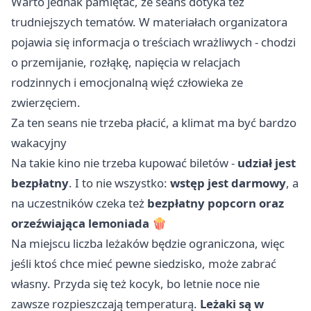
Warto jednak pamiętać, że seans dotyka też
trudniejszych tematów. W materiałach organizatora
pojawia się informacja o treściach wrażliwych - chodzi
o przemijanie, rozłąkę, napięcia w relacjach
rodzinnych i emocjonalną więź człowieka ze
zwierzęciem.
Za ten seans nie trzeba płacić, a klimat ma być bardzo
wakacyjny
Na takie kino nie trzeba kupować biletów -
udział jest
bezpłatny
. I to nie wszystko:
wstęp jest darmowy
, a
na uczestników czeka też
bezpłatny popcorn oraz
orzeźwiająca lemoniada
🍿
Na miejscu liczba leżaków będzie ograniczona, więc
jeśli ktoś chce mieć pewne siedzisko, może zabrać
własny. Przyda się też kocyk, bo letnie noce nie
zawsze rozpieszczają temperaturą.
Leżaki są w