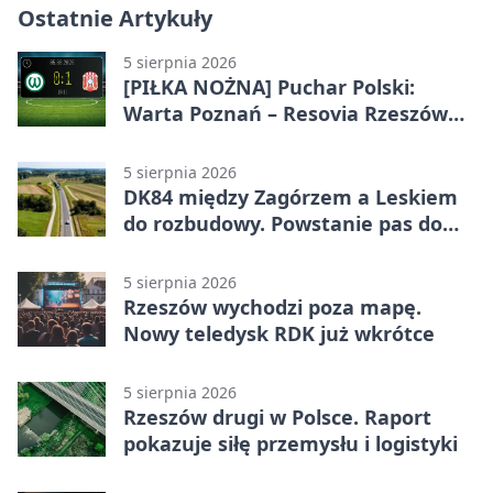
Ostatnie Artykuły
5 sierpnia 2026
[PIŁKA NOŻNA] Puchar Polski:
Warta Poznań – Resovia Rzeszów
0:1. Resovia wyeliminowała
pierwszoligowca
5 sierpnia 2026
DK84 między Zagórzem a Leskiem
do rozbudowy. Powstanie pas do
wyprzedzania
5 sierpnia 2026
Rzeszów wychodzi poza mapę.
Nowy teledysk RDK już wkrótce
5 sierpnia 2026
Rzeszów drugi w Polsce. Raport
pokazuje siłę przemysłu i logistyki