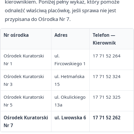
kierownikiem. Poniżej pełny wykaz, który pomoże
odnaleźć właściwą placówkę, jeśli sprawa nie jest
przypisana do Ośrodka Nr 7.
Nr ośrodka
Adres
Telefon —
Kierownik
Ośrodek Kuratorski
ul.
17 71 52 264
Nr 1
Fircowskiego 1
Ośrodek Kuratorski
ul. Hetmańska
17 71 52 324
Nr 3
15
Ośrodek Kuratorski
ul. Okulickiego
17 71 52 325
Nr 5
13a
Ośrodek Kuratorski
ul. Lwowska 6
17 71 52 262
Nr 7