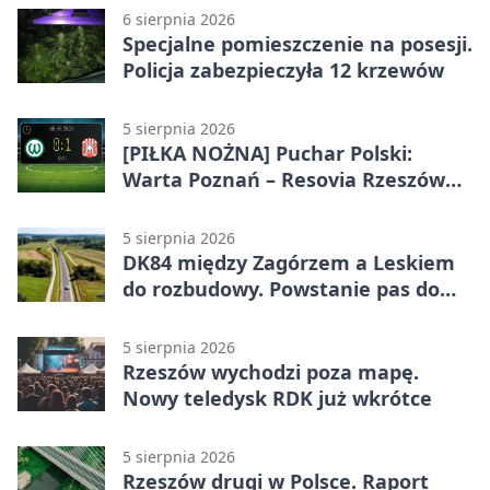
6 sierpnia 2026
Specjalne pomieszczenie na posesji.
Policja zabezpieczyła 12 krzewów
5 sierpnia 2026
[PIŁKA NOŻNA] Puchar Polski:
Warta Poznań – Resovia Rzeszów
0:1. Resovia wyeliminowała
pierwszoligowca
5 sierpnia 2026
DK84 między Zagórzem a Leskiem
do rozbudowy. Powstanie pas do
wyprzedzania
5 sierpnia 2026
Rzeszów wychodzi poza mapę.
Nowy teledysk RDK już wkrótce
5 sierpnia 2026
Rzeszów drugi w Polsce. Raport