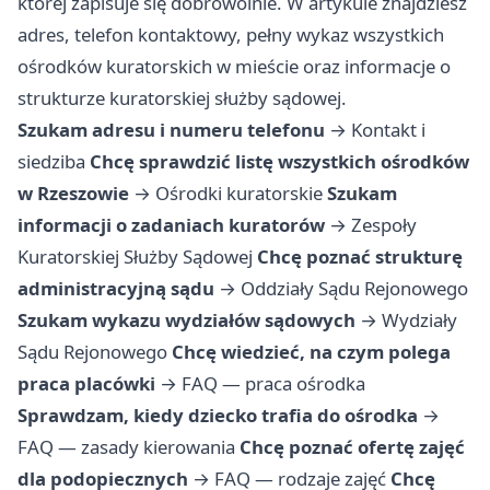
której zapisuje się dobrowolnie. W artykule znajdziesz
adres, telefon kontaktowy, pełny wykaz wszystkich
ośrodków kuratorskich w mieście oraz informacje o
strukturze kuratorskiej służby sądowej.
Szukam adresu i numeru telefonu
→
Kontakt i
siedziba
Chcę sprawdzić listę wszystkich ośrodków
w Rzeszowie
→
Ośrodki kuratorskie
Szukam
informacji o zadaniach kuratorów
→
Zespoły
Kuratorskiej Służby Sądowej
Chcę poznać strukturę
administracyjną sądu
→
Oddziały Sądu Rejonowego
Szukam wykazu wydziałów sądowych
→
Wydziały
Sądu Rejonowego
Chcę wiedzieć, na czym polega
praca placówki
→
FAQ — praca ośrodka
Sprawdzam, kiedy dziecko trafia do ośrodka
→
FAQ — zasady kierowania
Chcę poznać ofertę zajęć
dla podopiecznych
→
FAQ — rodzaje zajęć
Chcę