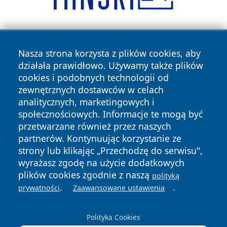
Nasza strona korzysta z plików cookies, aby
działała prawidłowo. Używamy także plików
cookies i podobnych technologii od
zewnętrznych dostawców w celach
Copyright © 2026 faktyrzeszow.pl Wszystkie prawa
analitycznych, marketingowych i
zastrzeżone.
społecznościowych. Informacje te mogą być
przetwarzane również przez naszych
partnerów. Kontynuując korzystanie ze
Polityka
Polityka
News
Autorzy
strony lub klikając „Przechodzę do serwisu",
Prywatności
Cookies
wyrażasz zgodę na użycie dodatkowych
plików cookies zgodnie z naszą
polityką
.
.
prywatności
Zaawansowane ustawienia
Polityka Cookies