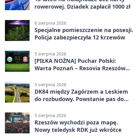
rowerowej. Dziadek zapłacił 1000 zł
6 sierpnia 2026
Specjalne pomieszczenie na posesji.
Policja zabezpieczyła 12 krzewów
5 sierpnia 2026
[PIŁKA NOŻNA] Puchar Polski:
Warta Poznań – Resovia Rzeszów
0:1. Resovia wyeliminowała
pierwszoligowca
5 sierpnia 2026
DK84 między Zagórzem a Leskiem
do rozbudowy. Powstanie pas do
wyprzedzania
5 sierpnia 2026
Rzeszów wychodzi poza mapę.
Nowy teledysk RDK już wkrótce