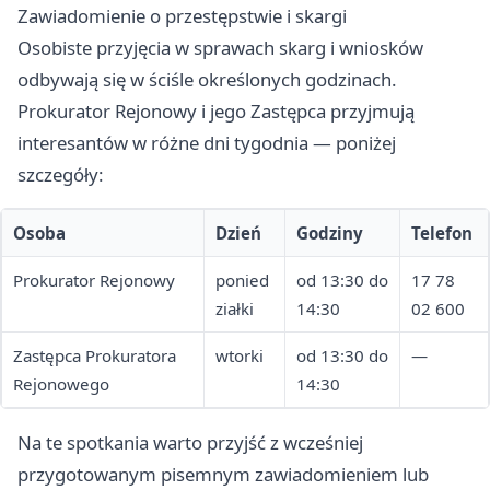
Zawiadomienie o przestępstwie i skargi
Osobiste przyjęcia w sprawach skarg i wniosków
odbywają się w ściśle określonych godzinach.
Prokurator Rejonowy i jego Zastępca przyjmują
interesantów w różne dni tygodnia — poniżej
szczegóły:
Osoba
Dzień
Godziny
Telefon
Prokurator Rejonowy
ponied
od 13:30 do
17 78
ziałki
14:30
02 600
Zastępca Prokuratora
wtorki
od 13:30 do
—
Rejonowego
14:30
Na te spotkania warto przyjść z wcześniej
przygotowanym pisemnym zawiadomieniem lub