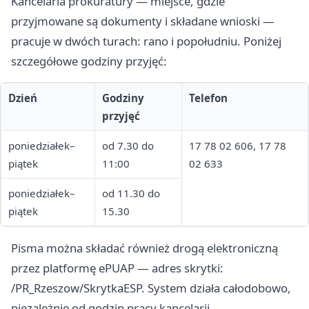
Kancelaria prokuratury — miejsce, gdzie
przyjmowane są dokumenty i składane wnioski —
pracuje w dwóch turach: rano i popołudniu. Poniżej
szczegółowe godziny przyjęć:
Dzień
Godziny
Telefon
przyjęć
poniedziałek–
od 7.30 do
17 78 02 606, 17 78
piątek
11:00
02 633
poniedziałek–
od 11.30 do
piątek
15.30
Pisma można składać również drogą elektroniczną
przez platformę ePUAP — adres skrytki:
/PR_Rzeszow/SkrytkaESP. System działa całodobowo,
niezależnie od godzin pracy kancelarii.