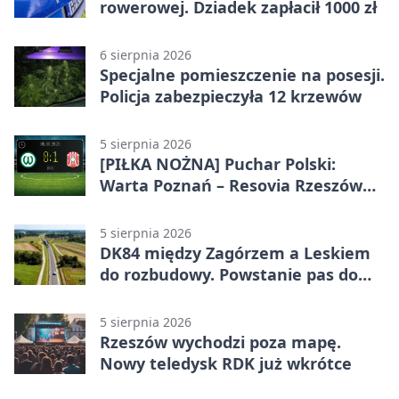
rowerowej. Dziadek zapłacił 1000 zł
6 sierpnia 2026
Specjalne pomieszczenie na posesji.
Policja zabezpieczyła 12 krzewów
5 sierpnia 2026
[PIŁKA NOŻNA] Puchar Polski:
Warta Poznań – Resovia Rzeszów
0:1. Resovia wyeliminowała
pierwszoligowca
5 sierpnia 2026
DK84 między Zagórzem a Leskiem
do rozbudowy. Powstanie pas do
wyprzedzania
5 sierpnia 2026
Rzeszów wychodzi poza mapę.
Nowy teledysk RDK już wkrótce