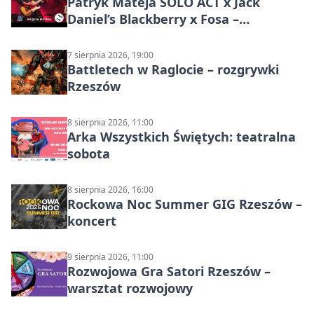
Patryk Mateja SOLO ACT x Jack
Daniel’s Blackberry x Fosa –
muzyczny wieczór
7 sierpnia 2026, 19:00
Battletech w Raglocie – rozgrywki
Rzeszów
8 sierpnia 2026, 11:00
Arka Wszystkich Świętych: teatralna
sobota
8 sierpnia 2026, 16:00
Rockowa Noc Summer GIG Rzeszów –
koncert
9 sierpnia 2026, 11:00
Rozwojowa Gra Satori Rzeszów –
warsztat rozwojowy