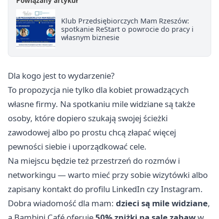
Powiązany artykuł
Klub Przedsiębiorczych Mam Rzeszów:
spotkanie ReStart o powrocie do pracy i
własnym biznesie
Dla kogo jest to wydarzenie?
To propozycja nie tylko dla kobiet prowadzących
własne firmy. Na spotkaniu mile widziane są także
osoby, które dopiero szukają swojej ścieżki
zawodowej albo po prostu chcą złapać więcej
pewności siebie i uporządkować cele.
Na miejscu będzie też przestrzeń do rozmów i
networkingu — warto mieć przy sobie wizytówki albo
zapisany kontakt do profilu LinkedIn czy Instagram.
Dobra wiadomość dla mam:
dzieci są mile widziane
,
a Bambini Café oferuje
50% zniżki na salę zabaw
w