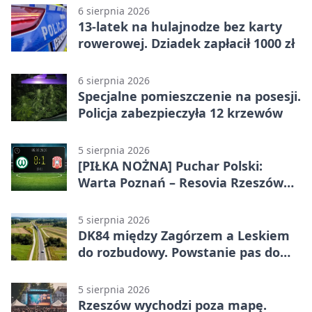
6 sierpnia 2026
13-latek na hulajnodze bez karty
rowerowej. Dziadek zapłacił 1000 zł
6 sierpnia 2026
Specjalne pomieszczenie na posesji.
Policja zabezpieczyła 12 krzewów
5 sierpnia 2026
[PIŁKA NOŻNA] Puchar Polski:
Warta Poznań – Resovia Rzeszów
0:1. Resovia wyeliminowała
pierwszoligowca
5 sierpnia 2026
DK84 między Zagórzem a Leskiem
do rozbudowy. Powstanie pas do
wyprzedzania
5 sierpnia 2026
Rzeszów wychodzi poza mapę.