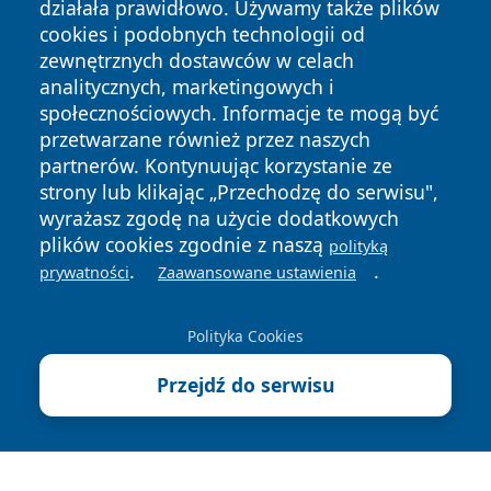
działała prawidłowo. Używamy także plików
cookies i podobnych technologii od
zewnętrznych dostawców w celach
analitycznych, marketingowych i
społecznościowych. Informacje te mogą być
Copyright © 2026 faktyrzeszow.pl Wszystkie prawa
przetwarzane również przez naszych
zastrzeżone.
partnerów. Kontynuując korzystanie ze
strony lub klikając „Przechodzę do serwisu",
wyrażasz zgodę na użycie dodatkowych
Polityka
Polityka
News
Autorzy
plików cookies zgodnie z naszą
polityką
Prywatności
Cookies
.
.
prywatności
Zaawansowane ustawienia
Polityka Cookies
Przejdź do serwisu