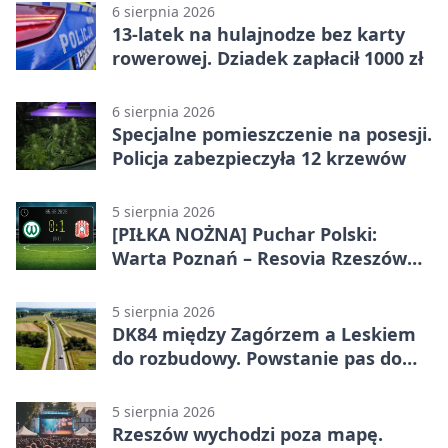
6 sierpnia 2026
13-latek na hulajnodze bez karty
rowerowej. Dziadek zapłacił 1000 zł
6 sierpnia 2026
Specjalne pomieszczenie na posesji.
Policja zabezpieczyła 12 krzewów
5 sierpnia 2026
[PIŁKA NOŻNA] Puchar Polski:
Warta Poznań – Resovia Rzeszów
0:1. Resovia wyeliminowała
pierwszoligowca
5 sierpnia 2026
DK84 między Zagórzem a Leskiem
do rozbudowy. Powstanie pas do
wyprzedzania
5 sierpnia 2026
Rzeszów wychodzi poza mapę.