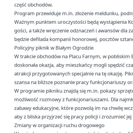
część obchodów.
Program przewiduje m.in. złożenie meldunku, podni
Ważnym punktem uroczystości będą wystąpienia Ko
gości, a także wręczenie odznaczeń i awansów dla z
będzie defilada kompanii honorowej, pocztów sztanda
Policyjny piknik w Białym Ogrodzie
W trakcie obchodów na Placu Farnym, w pobliskim Bi
doskonała okazja, aby mieszkańcy mogli spędzić czas
atrakcji przygotowanych specjalnie na tę okazję. Pikn
szansa na bliższe poznanie pracy funkcjonariuszy o
W programie pikniku znajdą się m.in. pokazy sprzęt
możliwość rozmowy z funkcjonariuszami. Dla najmłod
zabawy edukacyjne, które pozwolą im na chwilę wczuć
aby z bliska przyjrzeć się pracy policji i zrozumieć j
Zmiany w organizacji ruchu drogowego