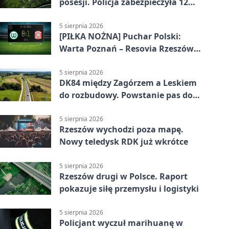
posesji. Policja zabezpieczyła 12
krzewów
5 sierpnia 2026
[PIŁKA NOŻNA] Puchar Polski:
Warta Poznań – Resovia Rzeszów
0:1. Resovia wyeliminowała
pierwszoligowca
5 sierpnia 2026
DK84 między Zagórzem a Leskiem
do rozbudowy. Powstanie pas do
wyprzedzania
5 sierpnia 2026
Rzeszów wychodzi poza mapę.
Nowy teledysk RDK już wkrótce
5 sierpnia 2026
Rzeszów drugi w Polsce. Raport
pokazuje siłę przemysłu i logistyki
5 sierpnia 2026
Policjant wyczuł marihuanę w