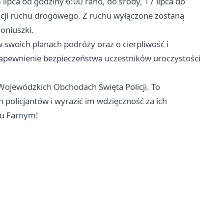
 lipca od godziny 6:00 rano, do środy, 17 lipca do
cji ruchu drogowego. Z ruchu wyłączone zostaną
Moniuszki.
swoich planach podróży oraz o cierpliwość i
zapewnienie bezpieczeństwa uczestników uroczystości
ojewódzkich Obchodach Święta Policji. To
 policjantów i wyrazić im wdzięczność za ich
cu Farnym!