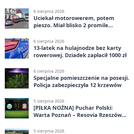
6 sierpnia 2026
Uciekał motorowerem, potem
pieszo. Miał blisko 2 promile
alkoholu
6 sierpnia 2026
13-latek na hulajnodze bez karty
rowerowej. Dziadek zapłacił 1000 zł
6 sierpnia 2026
Specjalne pomieszczenie na posesji.
Policja zabezpieczyła 12 krzewów
5 sierpnia 2026
[PIŁKA NOŻNA] Puchar Polski:
Warta Poznań – Resovia Rzeszów
0:1. Resovia wyeliminowała
pierwszoligowca
5 sierpnia 2026