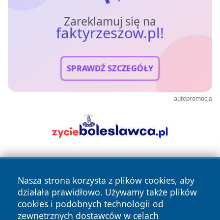
Zareklamuj się na
faktyrzeszow.pl!
SPRAWDŹ SZCZEGÓŁY
autopromocja
Nasza strona korzysta z plików cookies, aby
działała prawidłowo. Używamy także plików
cookies i podobnych technologii od
zewnętrznych dostawców w celach
Copyright © 2026 faktyrzeszow.pl Wszystkie prawa