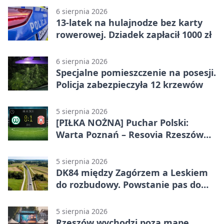
6 sierpnia 2026
13-latek na hulajnodze bez karty
rowerowej. Dziadek zapłacił 1000 zł
6 sierpnia 2026
Specjalne pomieszczenie na posesji.
Policja zabezpieczyła 12 krzewów
5 sierpnia 2026
[PIŁKA NOŻNA] Puchar Polski:
Warta Poznań – Resovia Rzeszów
0:1. Resovia wyeliminowała
pierwszoligowca
5 sierpnia 2026
DK84 między Zagórzem a Leskiem
do rozbudowy. Powstanie pas do
wyprzedzania
5 sierpnia 2026
Rzeszów wychodzi poza mapę.