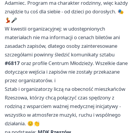
Adamiec. Program ma charakter rodzinny, więc każdy
znajdzie tu coś dla siebie - od dzieci po dorosłych. 🎭
💃🎤
W kwestii organizacyjnej: w udostępnionych
materiałach nie ma informacji o cenach biletów ani
zasadach zapisów, dlatego osoby zainteresowane
szczegółami powinny śledzić komunikaty sztabu
#6817
oraz profile Centrum Młodzieży. Wszelkie dane
dotyczące wejścia i zapisów nie zostały przekazane
przez organizatorów. ℹ️
Sztab i organizatorzy liczą na obecność mieszkańców
Rzeszowa, którzy chcą połączyć czas spędzony z
rodziną z wsparciem ważnej medycznej inicjatywy -
wszystko w atmosferze muzyki, ruchu i wspólnego
działania. 😊👏
na podstawie:
MDK Rzeszów
.