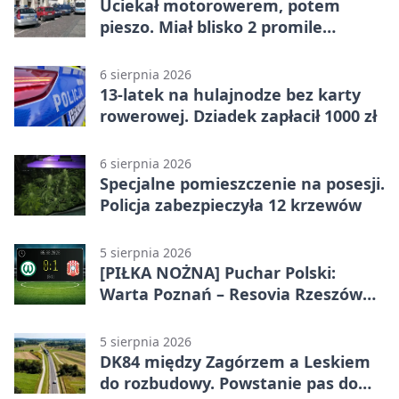
Uciekał motorowerem, potem
pieszo. Miał blisko 2 promile
alkoholu
6 sierpnia 2026
13-latek na hulajnodze bez karty
rowerowej. Dziadek zapłacił 1000 zł
6 sierpnia 2026
Specjalne pomieszczenie na posesji.
Policja zabezpieczyła 12 krzewów
5 sierpnia 2026
[PIŁKA NOŻNA] Puchar Polski:
Warta Poznań – Resovia Rzeszów
0:1. Resovia wyeliminowała
pierwszoligowca
5 sierpnia 2026
DK84 między Zagórzem a Leskiem
do rozbudowy. Powstanie pas do