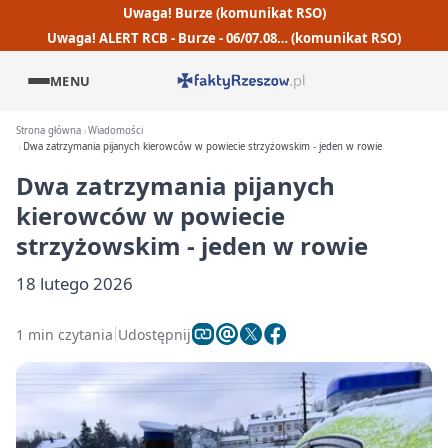
Uwaga! Burze (komunikat RSO)
Uwaga! ALERT RCB - Burze - 06/07.08… (komunikat RSO)
MENU
Strona główna
Wiadomości
Dwa zatrzymania pijanych kierowców w powiecie strzyżowskim - jeden w rowie
Dwa zatrzymania pijanych
kierowców w powiecie
strzyżowskim - jeden w rowie
18 lutego 2026
1 min czytania
Udostępnij