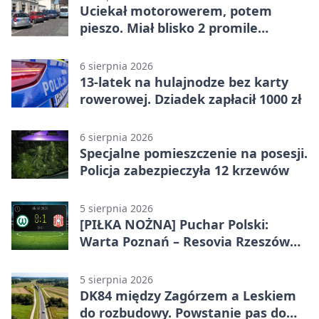
Uciekał motorowerem, potem
pieszo. Miał blisko 2 promile
alkoholu
6 sierpnia 2026
13-latek na hulajnodze bez karty
rowerowej. Dziadek zapłacił 1000 zł
6 sierpnia 2026
Specjalne pomieszczenie na posesji.
Policja zabezpieczyła 12 krzewów
5 sierpnia 2026
[PIŁKA NOŻNA] Puchar Polski:
Warta Poznań – Resovia Rzeszów
0:1. Resovia wyeliminowała
pierwszoligowca
5 sierpnia 2026
DK84 między Zagórzem a Leskiem
do rozbudowy. Powstanie pas do