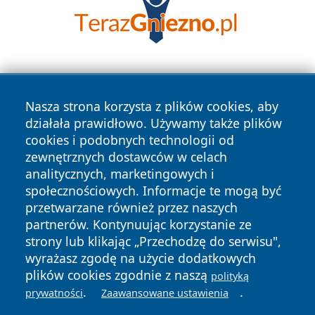
Nasza strona korzysta z plików cookies, aby
działała prawidłowo. Używamy także plików
cookies i podobnych technologii od
zewnętrznych dostawców w celach
Copyright © 2026 faktyrzeszow.pl Wszystkie prawa
analitycznych, marketingowych i
zastrzeżone.
społecznościowych. Informacje te mogą być
przetwarzane również przez naszych
partnerów. Kontynuując korzystanie ze
Polityka
Polityka
News
Autorzy
strony lub klikając „Przechodzę do serwisu",
Prywatności
Cookies
wyrażasz zgodę na użycie dodatkowych
plików cookies zgodnie z naszą
polityką
.
.
prywatności
Zaawansowane ustawienia