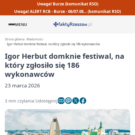
Uwaga! Burze (komunikat RSO)
Uwaga! ALERT RCB - Burze - 06/07.08… (komunikat RSO)
MENU
Strona główna
Wiadomości
Igor Herbut domknie festiwal, na który zgłosiło się 186 wykonawców
Igor Herbut domknie festiwal, na
który zgłosiło się 186
wykonawców
23 marca 2026
3 min czytania
Udostępnij