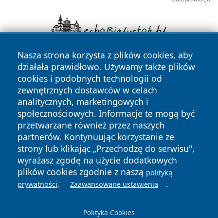
Nasza strona korzysta z plików cookies, aby
działała prawidłowo. Używamy także plików
cookies i podobnych technologii od
zewnętrznych dostawców w celach
analitycznych, marketingowych i
społecznościowych. Informacje te mogą być
Copyright © 2026 faktyrzeszow.pl Wszystkie prawa
przetwarzane również przez naszych
zastrzeżone.
partnerów. Kontynuując korzystanie ze
strony lub klikając „Przechodzę do serwisu",
wyrażasz zgodę na użycie dodatkowych
Polityka
Polityka
News
Autorzy
plików cookies zgodnie z naszą
polityką
Prywatności
Cookies
.
.
prywatności
Zaawansowane ustawienia
Polityka Cookies