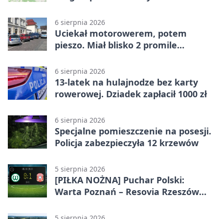
6 sierpnia 2026
Uciekał motorowerem, potem
pieszo. Miał blisko 2 promile
alkoholu
6 sierpnia 2026
13-latek na hulajnodze bez karty
rowerowej. Dziadek zapłacił 1000 zł
6 sierpnia 2026
Specjalne pomieszczenie na posesji.
Policja zabezpieczyła 12 krzewów
5 sierpnia 2026
[PIŁKA NOŻNA] Puchar Polski:
Warta Poznań – Resovia Rzeszów
0:1. Resovia wyeliminowała
pierwszoligowca
5 sierpnia 2026