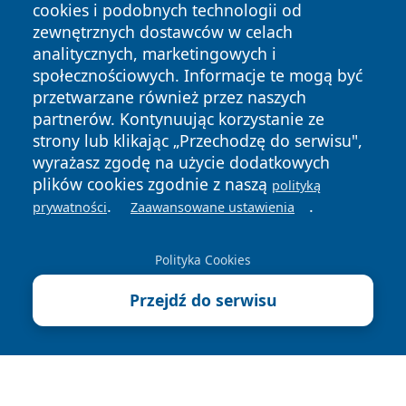
cookies i podobnych technologii od
zewnętrznych dostawców w celach
analitycznych, marketingowych i
społecznościowych. Informacje te mogą być
przetwarzane również przez naszych
Copyright © 2026 faktyrzeszow.pl Wszystkie prawa
zastrzeżone.
partnerów. Kontynuując korzystanie ze
strony lub klikając „Przechodzę do serwisu",
wyrażasz zgodę na użycie dodatkowych
Polityka
Polityka
plików cookies zgodnie z naszą
polityką
News
Autorzy
Prywatności
Cookies
.
.
prywatności
Zaawansowane ustawienia
Polityka Cookies
Przejdź do serwisu