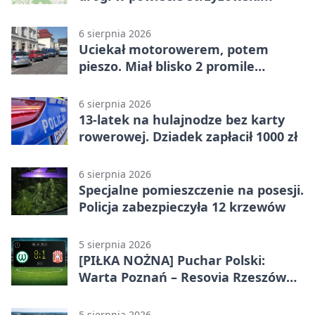
6 sierpnia 2026
Uciekał motorowerem, potem
pieszo. Miał blisko 2 promile
alkoholu
6 sierpnia 2026
13-latek na hulajnodze bez karty
rowerowej. Dziadek zapłacił 1000 zł
6 sierpnia 2026
Specjalne pomieszczenie na posesji.
Policja zabezpieczyła 12 krzewów
5 sierpnia 2026
[PIŁKA NOŻNA] Puchar Polski:
Warta Poznań – Resovia Rzeszów
0:1. Resovia wyeliminowała
pierwszoligowca
5 sierpnia 2026