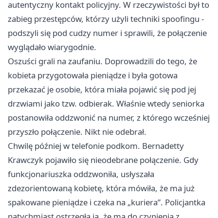
autentyczny kontakt policyjny. W rzeczywistości był to
zabieg przestępców, którzy użyli techniki spoofingu -
podszyli się pod cudzy numer i sprawili, że połączenie
wyglądało wiarygodnie.
Oszuści grali na zaufaniu. Doprowadzili do tego, że
kobieta przygotowała pieniądze i była gotowa
przekazać je osobie, która miała pojawić się pod jej
drzwiami jako tzw. odbierak. Właśnie wtedy seniorka
postanowiła oddzwonić na numer, z którego wcześniej
przyszło połączenie. Nikt nie odebrał.
Chwilę później w telefonie podkom. Bernadetty
Krawczyk pojawiło się nieodebrane połączenie. Gdy
funkcjonariuszka oddzwoniła, usłyszała
zdezorientowaną kobietę, która mówiła, że ma już
spakowane pieniądze i czeka na „kuriera”. Policjantka
natychmiast ostrzegła ją, że ma do czynienia z