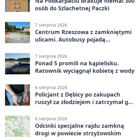
Na Podkarpaciu brakuje niemal 300
osób do Szlachetnej Paczki
7 sierpnia 2026
Centrum Rzeszowa z zamkniętymi
ulicami. Autobusy pojadą
objazdami
7 sierpnia 2026
Ponad 5 promili na kąpielisku.
Ratownik wyciągnął kobietę z wody
6 sierpnia 2026
Policjant z Dębicy po zakupach
ruszył za złodziejem i zatrzymał go
na ulicy
6 sierpnia 2026
Odcinki specjalne rajdu zamkną
drogi w powiecie strzyżowskim