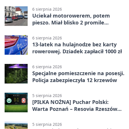
6 sierpnia 2026
Uciekał motorowerem, potem
pieszo. Miał blisko 2 promile
alkoholu
6 sierpnia 2026
13-latek na hulajnodze bez karty
rowerowej. Dziadek zapłacił 1000 zł
6 sierpnia 2026
Specjalne pomieszczenie na posesji.
Policja zabezpieczyła 12 krzewów
5 sierpnia 2026
[PIŁKA NOŻNA] Puchar Polski:
Warta Poznań – Resovia Rzeszów
0:1. Resovia wyeliminowała
pierwszoligowca
5 sierpnia 2026