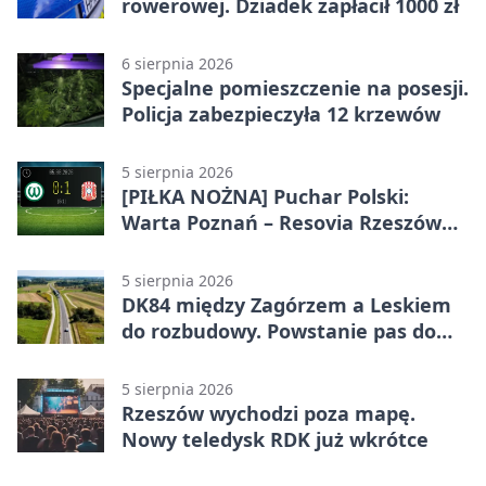
rowerowej. Dziadek zapłacił 1000 zł
6 sierpnia 2026
Specjalne pomieszczenie na posesji.
Policja zabezpieczyła 12 krzewów
5 sierpnia 2026
[PIŁKA NOŻNA] Puchar Polski:
Warta Poznań – Resovia Rzeszów
0:1. Resovia wyeliminowała
pierwszoligowca
5 sierpnia 2026
DK84 między Zagórzem a Leskiem
do rozbudowy. Powstanie pas do
wyprzedzania
5 sierpnia 2026
Rzeszów wychodzi poza mapę.
Nowy teledysk RDK już wkrótce