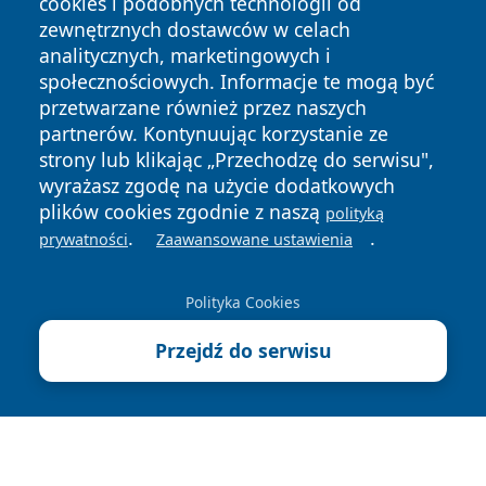
cookies i podobnych technologii od
zewnętrznych dostawców w celach
analitycznych, marketingowych i
społecznościowych. Informacje te mogą być
przetwarzane również przez naszych
Copyright © 2026 faktyrzeszow.pl Wszystkie prawa
partnerów. Kontynuując korzystanie ze
zastrzeżone.
strony lub klikając „Przechodzę do serwisu",
wyrażasz zgodę na użycie dodatkowych
plików cookies zgodnie z naszą
polityką
Polityka
Polityka
News
Autorzy
.
.
prywatności
Zaawansowane ustawienia
Prywatności
Cookies
Polityka Cookies
Przejdź do serwisu