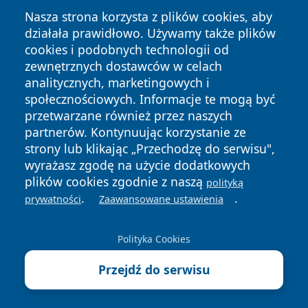
Nasza strona korzysta z plików cookies, aby
działała prawidłowo. Używamy także plików
cookies i podobnych technologii od
zewnętrznych dostawców w celach
analitycznych, marketingowych i
społecznościowych. Informacje te mogą być
Copyright © 2026 faktyrzeszow.pl Wszystkie prawa
przetwarzane również przez naszych
zastrzeżone.
partnerów. Kontynuując korzystanie ze
strony lub klikając „Przechodzę do serwisu",
wyrażasz zgodę na użycie dodatkowych
Polityka
Polityka
plików cookies zgodnie z naszą
News
Autorzy
polityką
Prywatności
Cookies
.
.
prywatności
Zaawansowane ustawienia
Polityka Cookies
Przejdź do serwisu