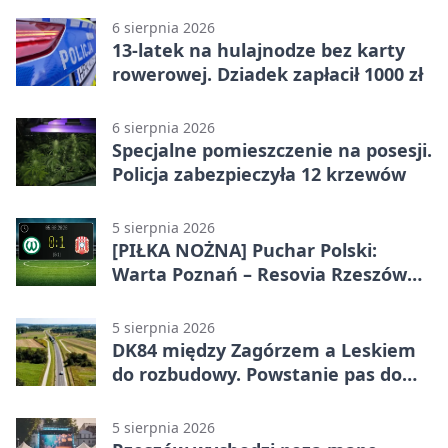
6 sierpnia 2026
13-latek na hulajnodze bez karty
rowerowej. Dziadek zapłacił 1000 zł
6 sierpnia 2026
Specjalne pomieszczenie na posesji.
Policja zabezpieczyła 12 krzewów
5 sierpnia 2026
[PIŁKA NOŻNA] Puchar Polski:
Warta Poznań – Resovia Rzeszów
0:1. Resovia wyeliminowała
pierwszoligowca
5 sierpnia 2026
DK84 między Zagórzem a Leskiem
do rozbudowy. Powstanie pas do
wyprzedzania
5 sierpnia 2026