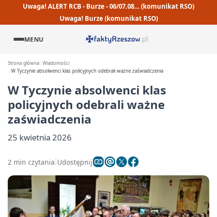
Uwaga! ALERT RCB - Burze - 06/07.08… (komunikat RSO)
Uwaga! Burze (komunikat RSO)
MENU
Strona główna
Wiadomości
W Tyczynie absolwenci klas policyjnych odebrali ważne zaświadczenia
W Tyczynie absolwenci klas
policyjnych odebrali ważne
zaświadczenia
25 kwietnia 2026
2 min czytania
Udostępnij