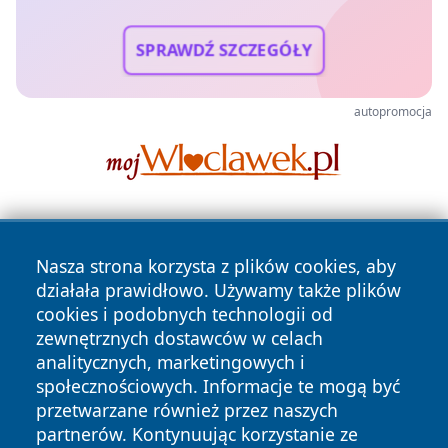
SPRAWDŹ SZCZEGÓŁY
autopromocja
Nasza strona korzysta z plików cookies, aby
działała prawidłowo. Używamy także plików
cookies i podobnych technologii od
zewnętrznych dostawców w celach
Copyright © 2026 faktyrzeszow.pl Wszystkie prawa
analitycznych, marketingowych i
zastrzeżone.
społecznościowych. Informacje te mogą być
przetwarzane również przez naszych
partnerów. Kontynuując korzystanie ze
Polityka
Polityka
News
Autorzy