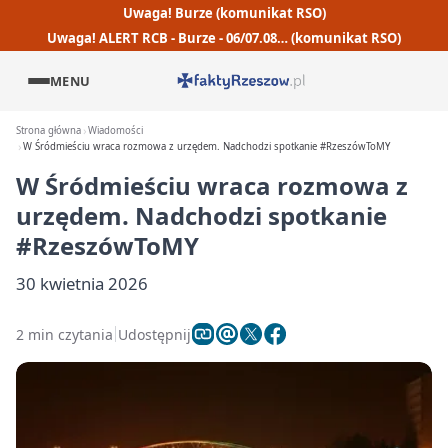
Uwaga! Burze (komunikat RSO)
Uwaga! ALERT RCB - Burze - 06/07.08… (komunikat RSO)
MENU
Strona główna
Wiadomości
W Śródmieściu wraca rozmowa z urzędem. Nadchodzi spotkanie #RzeszówToMY
W Śródmieściu wraca rozmowa z
urzędem. Nadchodzi spotkanie
#RzeszówToMY
30 kwietnia 2026
2 min czytania
Udostępnij