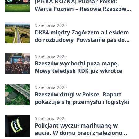
[PIŁKA NOŻNA] Puchar Polski:
Warta Poznań – Resovia Rzeszów
0:1. Resovia wyeliminowała
pierwszoligowca
5 sierpnia 2026
DK84 między Zagórzem a Leskiem
do rozbudowy. Powstanie pas do
wyprzedzania
5 sierpnia 2026
Rzeszów wychodzi poza mapę.
Nowy teledysk RDK już wkrótce
5 sierpnia 2026
Rzeszów drugi w Polsce. Raport
pokazuje siłę przemysłu i logistyki
5 sierpnia 2026
Policjant wyczuł marihuanę w
aucie. W domu braci znaleziono