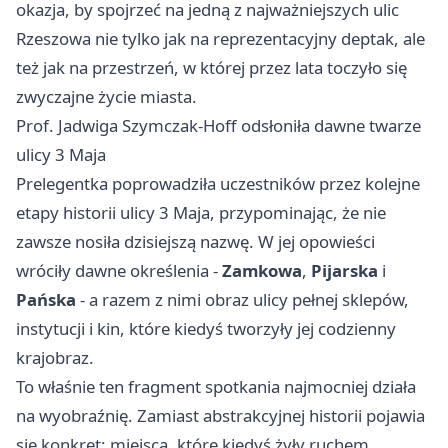
okazja, by spojrzeć na jedną z najważniejszych ulic
Rzeszowa nie tylko jak na reprezentacyjny deptak, ale
też jak na przestrzeń, w której przez lata toczyło się
zwyczajne życie miasta.
Prof. Jadwiga Szymczak-Hoff odsłoniła dawne twarze
ulicy 3 Maja
Prelegentka poprowadziła uczestników przez kolejne
etapy historii ulicy 3 Maja, przypominając, że nie
zawsze nosiła dzisiejszą nazwę. W jej opowieści
wróciły dawne określenia -
Zamkowa
,
Pijarska
i
Pańska
- a razem z nimi obraz ulicy pełnej sklepów,
instytucji i kin, które kiedyś tworzyły jej codzienny
krajobraz.
To właśnie ten fragment spotkania najmocniej działa
na wyobraźnię. Zamiast abstrakcyjnej historii pojawia
się konkret: miejsca, które kiedyś żyły ruchem