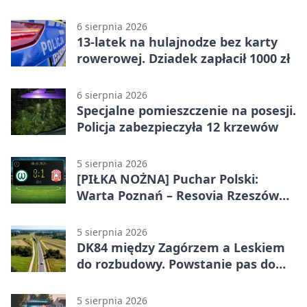
alkoholu
6 sierpnia 2026
13-latek na hulajnodze bez karty
rowerowej. Dziadek zapłacił 1000 zł
6 sierpnia 2026
Specjalne pomieszczenie na posesji.
Policja zabezpieczyła 12 krzewów
5 sierpnia 2026
[PIŁKA NOŻNA] Puchar Polski:
Warta Poznań – Resovia Rzeszów
0:1. Resovia wyeliminowała
pierwszoligowca
5 sierpnia 2026
DK84 między Zagórzem a Leskiem
do rozbudowy. Powstanie pas do
wyprzedzania
5 sierpnia 2026