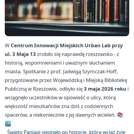
W
Centrum Innowacji Miejskich Urban Lab przy
ul. 3 Maja 13
zrobiło się naprawdę rzeszowsko - z
historią, wspomnieniami i uważnym słuchaniem
miasta. Spotkanie z prof. Jadwigą Szymczak-Hoff,
przygotowane przez Wojewódzką i Miejską Bibliotekę
Publiczną w Rzeszowie, odbyło się
3 maja 2026 roku
i
wciągnęło uczestników w opowieść o ulicy, którą
większość mieszkańców zna dziś z codziennych
spacerów, a niekoniecznie z jej dawnych wcieleń. 📚
🏙️
Święto Paniagi sięgnęło po historię, która wciąż żyje