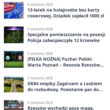
6 sierpnia 2026
13-latek na hulajnodze bez karty
rowerowej. Dziadek zapłacił 1000 zł
6 sierpnia 2026
Specjalne pomieszczenie na posesji.
Policja zabezpieczyła 12 krzewów
5 sierpnia 2026
[PIŁKA NOŻNA] Puchar Polski:
Warta Poznań – Resovia Rzeszów
0:1. Resovia wyeliminowała
pierwszoligowca
5 sierpnia 2026
DK84 między Zagórzem a Leskiem
do rozbudowy. Powstanie pas do
wyprzedzania
5 sierpnia 2026
Rzeszów wychodzi poza mapę.