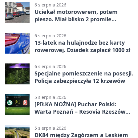
6 sierpnia 2026
Uciekał motorowerem, potem
pieszo. Miał blisko 2 promile
alkoholu
6 sierpnia 2026
13-latek na hulajnodze bez karty
rowerowej. Dziadek zapłacił 1000 zł
6 sierpnia 2026
Specjalne pomieszczenie na posesji.
Policja zabezpieczyła 12 krzewów
5 sierpnia 2026
[PIŁKA NOŻNA] Puchar Polski:
Warta Poznań – Resovia Rzeszów
0:1. Resovia wyeliminowała
pierwszoligowca
5 sierpnia 2026
DK84 między Zagórzem a Leskiem