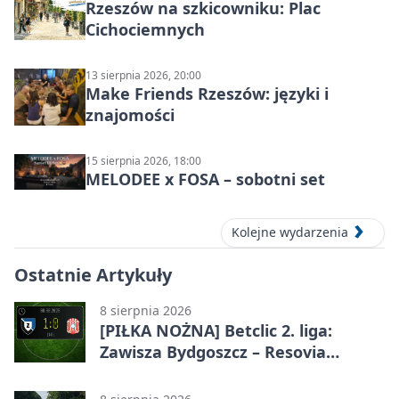
Rzeszów na szkicowniku: Plac
Cichociemnych
13 sierpnia 2026, 20:00
Make Friends Rzeszów: języki i
znajomości
15 sierpnia 2026, 18:00
MELODEE x FOSA – sobotni set
Kolejne wydarzenia
Ostatnie Artykuły
8 sierpnia 2026
[PIŁKA NOŻNA] Betclic 2. liga:
Zawisza Bydgoszcz – Resovia
Rzeszów 1:0. Gospodarze z
pierwszym zwycięstwem