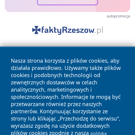
autopromocja
Nasza strona korzysta z plików cookies, aby
działała prawidłowo. Używamy także plików
cookies i podobnych technologii od
zewnętrznych dostawców w celach
Copyright © 2026 faktyrzeszow.pl Wszystkie prawa
analitycznych, marketingowych i
zastrzeżone.
społecznościowych. Informacje te mogą być
przetwarzane również przez naszych
partnerów. Kontynuując korzystanie ze
Polityka
Polityka
News
Autorzy
strony lub klikając „Przechodzę do serwisu",
Prywatności
Cookies
wyrażasz zgodę na użycie dodatkowych
plików cookies zgodnie z naszą
polityką