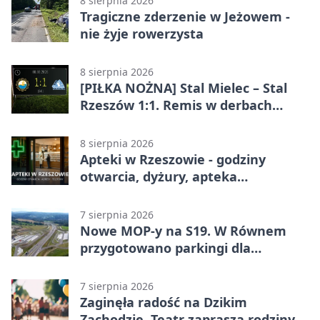
8 sierpnia 2026
Tragiczne zderzenie w Jeżowem -
nie żyje rowerzysta
8 sierpnia 2026
[PIŁKA NOŻNA] Stal Mielec – Stal
Rzeszów 1:1. Remis w derbach
Podkarpacia w Betclic 1. lidze
8 sierpnia 2026
Apteki w Rzeszowie - godziny
otwarcia, dyżury, apteka
całodobowa
7 sierpnia 2026
Nowe MOP-y na S19. W Równem
przygotowano parkingi dla
ciężarówek
7 sierpnia 2026
Zaginęła radość na Dzikim
Zachodzie. Teatr zaprasza rodziny