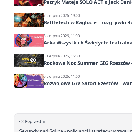
Patryk Mateja SOLO ACT x Jack Danie
7 sierpnia 2026, 19:00
Battletech w Raglocie – rozgrywki 
8 sierpnia 2026, 11:00
Arka Wszystkich Świętych: teatraln
8 sierpnia 2026, 16:00
Rockowa Noc Summer GIG Rzeszów –
9 sierpnia 2026, 11:00
Rozwojowa Gra Satori Rzeszów – wa
<< Poprzedni
Sekundy nad Soliną - policjanci i strażacy wyrwali