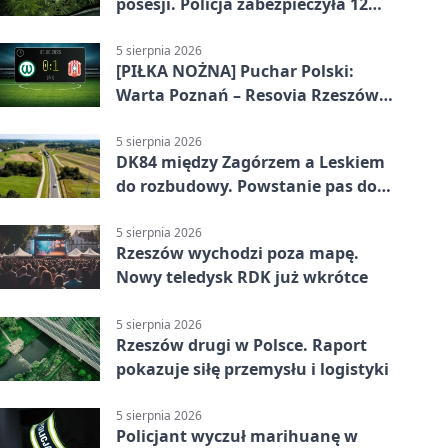
posesji. Policja zabezpieczyła 12
krzewów
5 sierpnia 2026
[PIŁKA NOŻNA] Puchar Polski:
Warta Poznań – Resovia Rzeszów
0:1. Resovia wyeliminowała
pierwszoligowca
5 sierpnia 2026
DK84 między Zagórzem a Leskiem
do rozbudowy. Powstanie pas do
wyprzedzania
5 sierpnia 2026
Rzeszów wychodzi poza mapę.
Nowy teledysk RDK już wkrótce
5 sierpnia 2026
Rzeszów drugi w Polsce. Raport
pokazuje siłę przemysłu i logistyki
5 sierpnia 2026
Policjant wyczuł marihuanę w