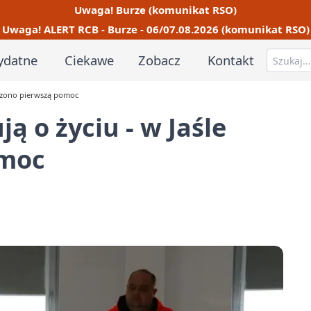
Uwaga! Burze (komunikat RSO)
Uwaga! ALERT RCB - Burze - 06/07.08.2026 (komunikat RSO)
ydatne
Ciekawe
Zobacz
Kontakt
iczono pierwszą pomoc
ą o życiu - w Jaśle
omoc