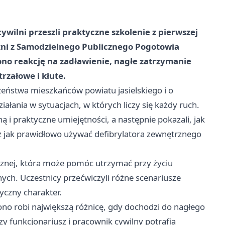
cywilni przeszli praktyczne szkolenie z pierwszej
zni z Samodzielnego Publicznego Pogotowia
ono reakcję na zadławienie, nagłe zatrzymanie
rzałowe i kłute.
zeństwa mieszkańców powiatu jasielskiego i o
łania w sytuacjach, w których liczy się każdy ruch.
 i praktyczne umiejętności, a następnie pokazali, jak
 jak prawidłowo używać defibrylatora zewnętrznego
ycznej, która może pomóc utrzymać przy życiu
ch. Uczestnicy przećwiczyli różne scenariusze
yczny charakter.
 ono robi największą różnicę, gdy dochodzi do nagłego
 czy funkcjonariusz i pracownik cywilny potrafią