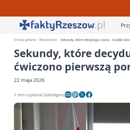
Prz
Strona główna
Wiadomości
Sekundy, które decydują o życiu - w Jaśle ćw
Sekundy, które decyduj
ćwiczono pierwszą p
22 maja 2026
1 min czytania
Udostępnij