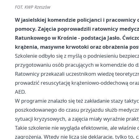
FOT. KWP Rzeszów
W jasielskiej komendzie policjanci i pracownicy 
pomocy. Zajęcia poprowadzili ratownicy medyc
Ratunkowego w Krośnie - podstacja Jasło. Ćwicz
krążenia, masywne krwotoki oraz obrażenia post
Szkolenie odbyło się z myślą o podniesieniu bezpiec
przygotowaniu osób pracujących w komendzie do dzia
Ratownicy przekazali uczestnikom wiedzę teoretyczną
prowadzić resuscytację krążeniowo-oddechową oraz
AED.
W programie znalazło się też zakładanie stazy takt
poszkodowanego do czasu przyjazdu służb medyczny
sytuacji kryzysowych, a zajęcia miały wyraźnie prakt
Takie szkolenie nie wygląda efektownie, ale właśnie
zagrożenia. Wtedy nie liczą się deklaracje, tylko to,