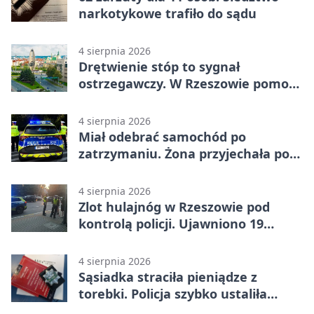
narkotykowe trafiło do sądu
4 sierpnia 2026
Drętwienie stóp to sygnał
ostrzegawczy. W Rzeszowie pomoże
podolog
4 sierpnia 2026
Miał odebrać samochód po
zatrzymaniu. Żona przyjechała po
alkoholu
4 sierpnia 2026
Zlot hulajnóg w Rzeszowie pod
kontrolą policji. Ujawniono 19
wykroczeń
4 sierpnia 2026
Sąsiadka straciła pieniądze z
torebki. Policja szybko ustaliła
podejrzanego