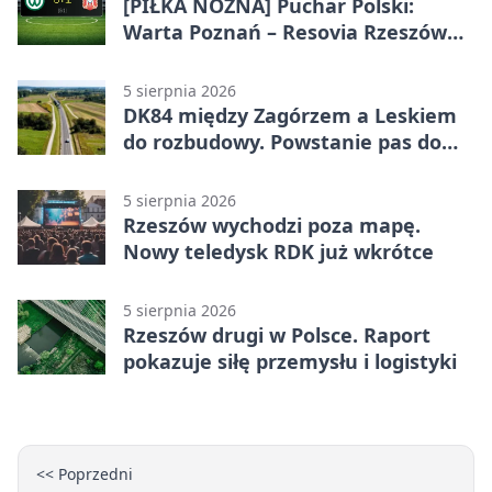
[PIŁKA NOŻNA] Puchar Polski:
Warta Poznań – Resovia Rzeszów
0:1. Resovia wyeliminowała
pierwszoligowca
5 sierpnia 2026
DK84 między Zagórzem a Leskiem
do rozbudowy. Powstanie pas do
wyprzedzania
5 sierpnia 2026
Rzeszów wychodzi poza mapę.
Nowy teledysk RDK już wkrótce
5 sierpnia 2026
Rzeszów drugi w Polsce. Raport
pokazuje siłę przemysłu i logistyki
<< Poprzedni