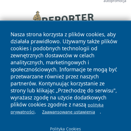
autopromocja
Nasza strona korzysta z plików cookies, aby
działała prawidłowo. Używamy także plików
cookies i podobnych technologii od
zewnętrznych dostawców w celach
analitycznych, marketingowych i
społecznościowych. Informacje te mogą być
przetwarzane również przez naszych
Copyright © 2026 faktyrzeszow.pl Wszystkie prawa
partnerów. Kontynuując korzystanie ze
zastrzeżone.
strony lub klikając „Przechodzę do serwisu",
wyrażasz zgodę na użycie dodatkowych
plików cookies zgodnie z naszą
polityką
Polityka
Polityka
.
.
News
Autorzy
prywatności
Zaawansowane ustawienia
Prywatności
Cookies
Polityka Cookies