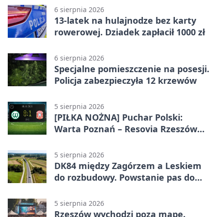
6 sierpnia 2026
13-latek na hulajnodze bez karty
rowerowej. Dziadek zapłacił 1000 zł
6 sierpnia 2026
Specjalne pomieszczenie na posesji.
Policja zabezpieczyła 12 krzewów
5 sierpnia 2026
[PIŁKA NOŻNA] Puchar Polski:
Warta Poznań – Resovia Rzeszów
0:1. Resovia wyeliminowała
pierwszoligowca
5 sierpnia 2026
DK84 między Zagórzem a Leskiem
do rozbudowy. Powstanie pas do
wyprzedzania
5 sierpnia 2026
Rzeszów wychodzi poza mapę.