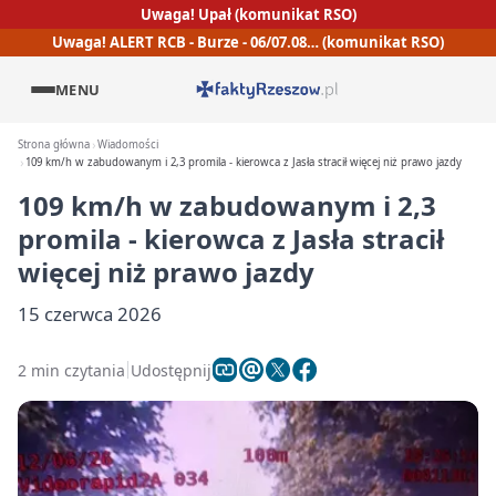
Uwaga! Upał (komunikat RSO)
Uwaga! ALERT RCB - Burze - 06/07.08… (komunikat RSO)
MENU
Strona główna
Wiadomości
109 km/h w zabudowanym i 2,3 promila - kierowca z Jasła stracił więcej niż prawo jazdy
109 km/h w zabudowanym i 2,3
promila - kierowca z Jasła stracił
więcej niż prawo jazdy
15 czerwca 2026
2 min czytania
Udostępnij