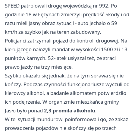
SPEED patrolowali drogę wojewódzką nr 992. Po
godzinie 18 w Łężynach zmierzyli prędkość Skody i od
razu mieli jasny obraz sytuacji - auto jechało o 59
km/h za szybko jak na teren zabudowany.
Policjanci zatrzymali pojazd do kontroli drogowej. Na
kierującego nałożyli mandat w wysokości 1500 zł i 13
punktów karnych. 52-latek usłyszał też, że straci
prawo jazdy na trzy miesiące.
Szybko okazało się jednak, że na tym sprawa się nie
kończy. Podczas czynności funkcjonariusze wyczuli od
kierowcy alkohol, a badanie alkomatem potwierdziło
ich podejrzenia. W organizmie mieszkańca gminy
Jasło
było ponad
2,3 promila alkoholu
.
W tej sytuacji mundurowi poinformowali go, że zakaz
prowadzenia pojazdów nie skończy się po trzech