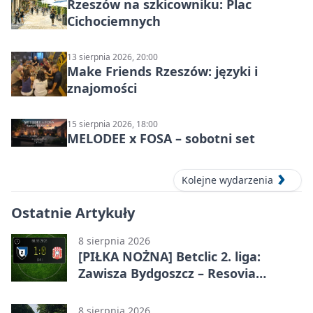
Rzeszów na szkicowniku: Plac
Cichociemnych
13 sierpnia 2026, 20:00
Make Friends Rzeszów: języki i
znajomości
15 sierpnia 2026, 18:00
MELODEE x FOSA – sobotni set
Kolejne wydarzenia
Ostatnie Artykuły
8 sierpnia 2026
[PIŁKA NOŻNA] Betclic 2. liga:
Zawisza Bydgoszcz – Resovia
Rzeszów 1:0. Gospodarze z
pierwszym zwycięstwem
8 sierpnia 2026