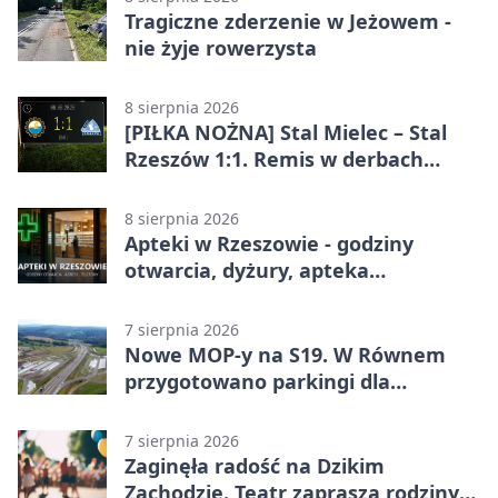
Tragiczne zderzenie w Jeżowem -
nie żyje rowerzysta
8 sierpnia 2026
[PIŁKA NOŻNA] Stal Mielec – Stal
Rzeszów 1:1. Remis w derbach
Podkarpacia w Betclic 1. lidze
8 sierpnia 2026
Apteki w Rzeszowie - godziny
otwarcia, dyżury, apteka
całodobowa
7 sierpnia 2026
Nowe MOP-y na S19. W Równem
przygotowano parkingi dla
ciężarówek
7 sierpnia 2026
Zaginęła radość na Dzikim
Zachodzie. Teatr zaprasza rodziny