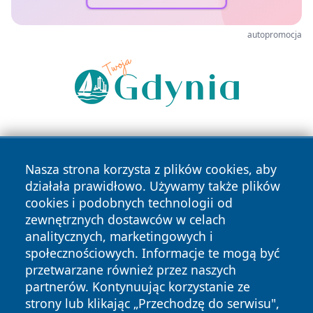
autopromocja
Nasza strona korzysta z plików cookies, aby
działała prawidłowo. Używamy także plików
cookies i podobnych technologii od
zewnętrznych dostawców w celach
Copyright © 2026 faktyrzeszow.pl Wszystkie prawa
analitycznych, marketingowych i
zastrzeżone.
społecznościowych. Informacje te mogą być
przetwarzane również przez naszych
partnerów. Kontynuując korzystanie ze
Polityka
Polityka
News
Autorzy
strony lub klikając „Przechodzę do serwisu",
Prywatności
Cookies