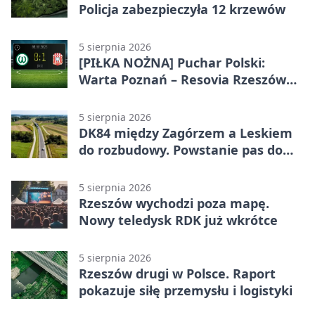
Policja zabezpieczyła 12 krzewów
5 sierpnia 2026
[PIŁKA NOŻNA] Puchar Polski:
Warta Poznań – Resovia Rzeszów
0:1. Resovia wyeliminowała
pierwszoligowca
5 sierpnia 2026
DK84 między Zagórzem a Leskiem
do rozbudowy. Powstanie pas do
wyprzedzania
5 sierpnia 2026
Rzeszów wychodzi poza mapę.
Nowy teledysk RDK już wkrótce
5 sierpnia 2026
Rzeszów drugi w Polsce. Raport
pokazuje siłę przemysłu i logistyki