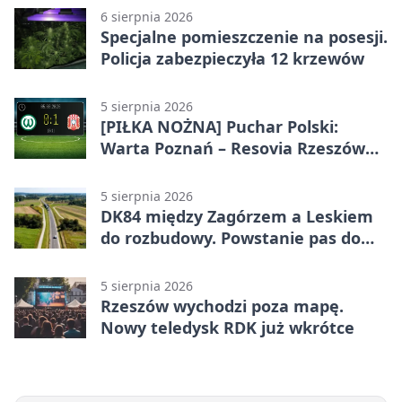
6 sierpnia 2026
Specjalne pomieszczenie na posesji.
Policja zabezpieczyła 12 krzewów
5 sierpnia 2026
[PIŁKA NOŻNA] Puchar Polski:
Warta Poznań – Resovia Rzeszów
0:1. Resovia wyeliminowała
pierwszoligowca
5 sierpnia 2026
DK84 między Zagórzem a Leskiem
do rozbudowy. Powstanie pas do
wyprzedzania
5 sierpnia 2026
Rzeszów wychodzi poza mapę.
Nowy teledysk RDK już wkrótce