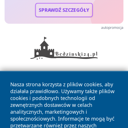
SPRAWDŹ SZCZEGÓŁY
autopromocja
Nasza strona korzysta z plików cookies, aby
działała prawidłowo. Używamy także plików
cookies i podobnych technologii od
zewnętrznych dostawców w celach
Copyright © 2026 faktyrzeszow.pl Wszystkie prawa
analitycznych, marketingowych i
zastrzeżone.
społecznościowych. Informacje te mogą być
przetwarzane również przez naszych