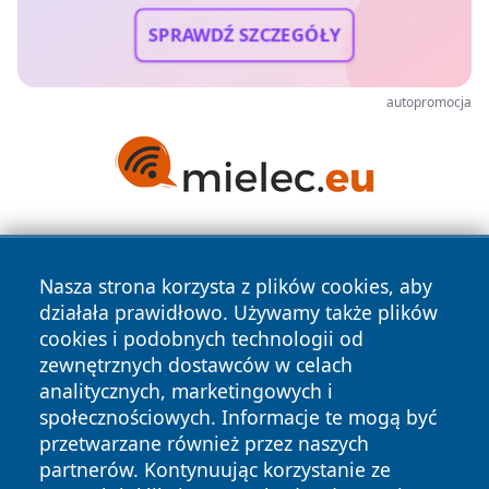
SPRAWDŹ SZCZEGÓŁY
autopromocja
Nasza strona korzysta z plików cookies, aby
działała prawidłowo. Używamy także plików
cookies i podobnych technologii od
zewnętrznych dostawców w celach
Copyright © 2026 faktyrzeszow.pl Wszystkie prawa
analitycznych, marketingowych i
zastrzeżone.
społecznościowych. Informacje te mogą być
przetwarzane również przez naszych
partnerów. Kontynuując korzystanie ze
Polityka
Polityka
News
Autorzy