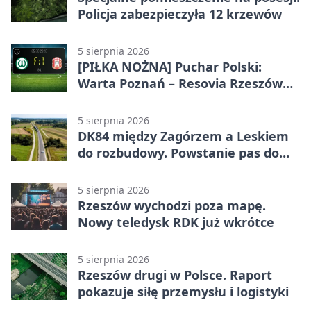
Policja zabezpieczyła 12 krzewów
5 sierpnia 2026
[PIŁKA NOŻNA] Puchar Polski:
Warta Poznań – Resovia Rzeszów
0:1. Resovia wyeliminowała
pierwszoligowca
5 sierpnia 2026
DK84 między Zagórzem a Leskiem
do rozbudowy. Powstanie pas do
wyprzedzania
5 sierpnia 2026
Rzeszów wychodzi poza mapę.
Nowy teledysk RDK już wkrótce
5 sierpnia 2026
Rzeszów drugi w Polsce. Raport
pokazuje siłę przemysłu i logistyki