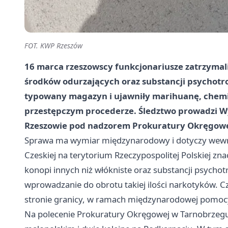
FOT. KWP Rzeszów
16 marca rzeszowscy funkcjonariusze zatrzymali
środków odurzających oraz substancji psychotr
typowany magazyn i ujawniły marihuanę, chemi
przestępczym procederze. Śledztwo prowadzi W
Rzeszowie pod nadzorem Prokuratury Okręgowe
Sprawa ma wymiar międzynarodowy i dotyczy wewną
Czeskiej na terytorium Rzeczypospolitej Polskiej zna
konopi innych niż włókniste oraz substancji psycho
wprowadzanie do obrotu takiej ilości narkotyków. C
stronie granicy, w ramach międzynarodowej pomoc
Na polecenie Prokuratury Okręgowej w Tarnobrzeg