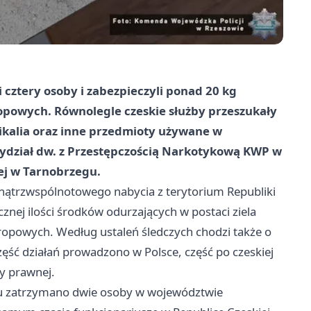
 cztery osoby i zabezpieczyli ponad 20 kg
opowych. Równolegle czeskie służby przeszukały
kalia oraz inne przedmioty używane w
ydział dw. z Przestępczością Narkotykową KWP w
j w Tarnobrzegu.
trzwspólnotowego nabycia z terytorium Republiki
cznej ilości środków odurzających w postaci ziela
tropowych. Według ustaleń śledczych chodzi także o
zęść działań prowadzono w Polsce, część po czeskiej
y prawnej.
u zatrzymano dwie osoby w województwie