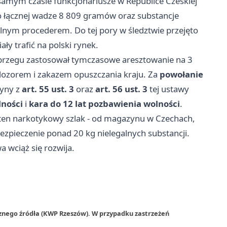
samym czasie funkcjonariusze w Republice Czeskiej
 łącznej wadze 8 809 gramów oraz substancje
lnym procederem. Do tej pory w śledztwie przejęto
ły trafić na polski rynek.
rzegu zastosował tymczasowe aresztowanie na 3
 dozorem i zakazem opuszczania kraju. Za
powołanie
zyny z
art. 55 ust. 3
oraz
art. 56 ust. 3
tej ustawy
lności
i
kara do 12 lat pozbawienia wolności
.
ł ten narkotykowy szlak - od magazynu w Czechach,
pieczenie ponad 20 kg nielegalnych substancji.
a wciąż się rozwija.
rznego źródła (KWP Rzeszów). W przypadku zastrzeżeń