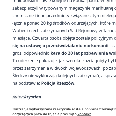
małopolskim i dwie kolejne na Podkarpaciu. W tym 
zabezpieczyli w typowanym magazynie marihuanę o
chemiczne i inne przedmioty związane z tym nielega
łącznie ponad 20 kg środków odurzających, które mia
Wobec trzech zatrzymanych Sąd Rejonowy w Tarnob
miesiące. Czwarta osoba objęta została policyjnym
się na ustawę o przeciwdziałaniu narkomanii
i c
grozi odpowiednio
kara do 20 lat pozbawienia wo
To uderzenie pokazuje, jak szeroko rozciągnięty by
przez zatrzymania w dwóch województwach, po zabez
Śledczy nie wykluczają kolejnych zatrzymań, a spraw
na podstawie:
Policja Rzeszów
.
Autor:
krystian
Ilustracja wykorzystana w artykule została pobrana z zewnęt
dotyczących praw do zdjęcia prosimy o
kontakt
.