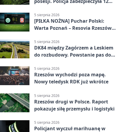
posesji. Policja zabezpieczyła 12
krzewów
5 sierpnia 2026
[PIŁKA NOŻNA] Puchar Polski:
Warta Poznań – Resovia Rzeszów
0:1. Resovia wyeliminowała
pierwszoligowca
5 sierpnia 2026
DK84 między Zagórzem a Leskiem
do rozbudowy. Powstanie pas do
wyprzedzania
5 sierpnia 2026
Rzeszów wychodzi poza mapę.
Nowy teledysk RDK już wkrótce
5 sierpnia 2026
Rzeszów drugi w Polsce. Raport
pokazuje siłę przemysłu i logistyki
5 sierpnia 2026
Policjant wyczuł marihuanę w