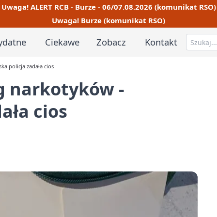
Uwaga! ALERT RCB - Burze - 06/07.08.2026 (komunikat RSO)
Uwaga! Burze (komunikat RSO)
ydatne
Ciekawe
Zobacz
Kontakt
a policja zadała cios
g narkotyków -
ała cios