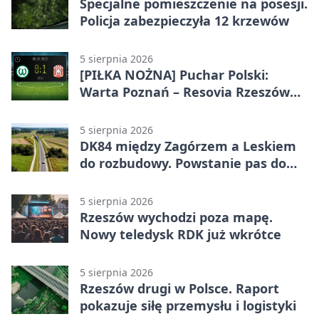
Specjalne pomieszczenie na posesji.
Policja zabezpieczyła 12 krzewów
5 sierpnia 2026
[PIŁKA NOŻNA] Puchar Polski:
Warta Poznań – Resovia Rzeszów
0:1. Resovia wyeliminowała
pierwszoligowca
5 sierpnia 2026
DK84 między Zagórzem a Leskiem
do rozbudowy. Powstanie pas do
wyprzedzania
5 sierpnia 2026
Rzeszów wychodzi poza mapę.
Nowy teledysk RDK już wkrótce
5 sierpnia 2026
Rzeszów drugi w Polsce. Raport
pokazuje siłę przemysłu i logistyki