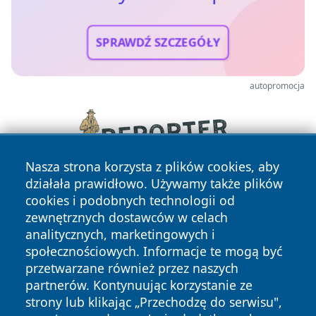
SPRAWDŹ SZCZEGÓŁY
autopromocja
Nasza strona korzysta z plików cookies, aby
działała prawidłowo. Używamy także plików
cookies i podobnych technologii od
zewnętrznych dostawców w celach
analitycznych, marketingowych i
społecznościowych. Informacje te mogą być
przetwarzane również przez naszych
Copyright © 2026 faktyrzeszow.pl Wszystkie prawa
partnerów. Kontynuując korzystanie ze
zastrzeżone.
strony lub klikając „Przechodzę do serwisu",