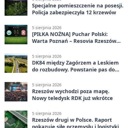
Specjalne pomieszczenie na posesji.
Policja zabezpieczyła 12 krzewów
5 sierpnia 2026
[PIŁKA NOŻNA] Puchar Polski:
Warta Poznań – Resovia Rzeszów
0:1. Resovia wyeliminowała
pierwszoligowca
5 sierpnia 2026
DK84 między Zagórzem a Leskiem
do rozbudowy. Powstanie pas do
wyprzedzania
5 sierpnia 2026
Rzeszów wychodzi poza mapę.
Nowy teledysk RDK już wkrótce
5 sierpnia 2026
Rzeszów drugi w Polsce. Raport
pokazuje siłę przemysłu i logistyki