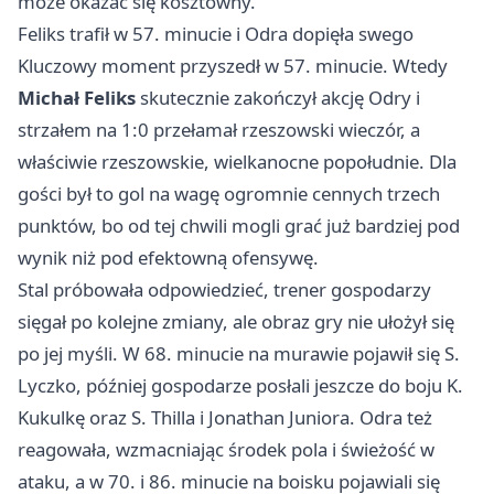
może okazać się kosztowny.
Feliks trafił w 57. minucie i Odra dopięła swego
Kluczowy moment przyszedł w 57. minucie. Wtedy
Michał Feliks
skutecznie zakończył akcję Odry i
strzałem na 1:0 przełamał rzeszowski wieczór, a
właściwie rzeszowskie, wielkanocne popołudnie. Dla
gości był to gol na wagę ogromnie cennych trzech
punktów, bo od tej chwili mogli grać już bardziej pod
wynik niż pod efektowną ofensywę.
Stal próbowała odpowiedzieć, trener gospodarzy
sięgał po kolejne zmiany, ale obraz gry nie ułożył się
po jej myśli. W 68. minucie na murawie pojawił się S.
Lyczko, później gospodarze posłali jeszcze do boju K.
Kukulkę oraz S. Thilla i Jonathan Juniora. Odra też
reagowała, wzmacniając środek pola i świeżość w
ataku, a w 70. i 86. minucie na boisku pojawiali się