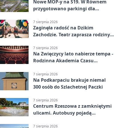
Nowe MOP-y na S19. W Równem
przygotowano parkingi dla
ciężarówek
7 sierpnia 2026
Zaginęła radość na Dzikim
Zachodzie. Teatr zaprasza rodziny
w Rzeszowie
7 sierpnia 2026
Na Zwięczycy lato nabierze tempa -
Rodzinna Akademia Czasu
Wolnego
7 sierpnia 2026
Na Podkarpaciu brakuje niemal
300 osób do Szlachetnej Paczki
7 sierpnia 2026
Centrum Rzeszowa z zamkniętymi
ulicami. Autobusy pojadą
objazdami
7 sierpnia 2026