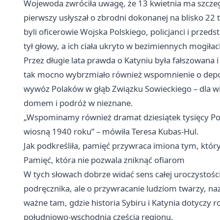
Wojewoda zwróciła uwagę, że 13 kwietnia ma szczeg
pierwszy usłyszał o zbrodni dokonanej na blisko 2
byli oficerowie Wojska Polskiego, policjanci i przedsta
tył głowy, a ich ciała ukryto w bezimiennych mogiłac
Przez długie lata prawda o Katyniu była fałszowana 
tak mocno wybrzmiało również wspomnienie o depor
wywóz Polaków w głąb Związku Sowieckiego – dla wie
domem i podróż w nieznane.
„Wspominamy również dramat dziesiątek tysięcy P
wiosną 1940 roku” – mówiła Teresa Kubas-Hul.
Jak podkreśliła, pamięć przywraca imiona tym, któr
Pamięć, która nie pozwala zniknąć ofiarom
W tych słowach dobrze widać sens całej uroczystośc
podręcznika, ale o przywracanie ludziom twarzy, naz
ważne tam, gdzie historia Sybiru i Katynia dotyczy 
południowo-wschodnią częścią regionu.