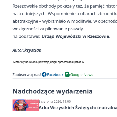
Rzeszowskie obchody pokazały też, że pamięć histo
najtrudniejszych. Wspomnienie o ofiarach zbrodni ka
abstrakcyjne – wybrzmiało w modlitwie, w obecnoś
wdzięczności za pilnowanie prawdy.
na podstawie:
Urząd Wojewódzki w Rzeszowie
.
Autor:
krystian
Zaobserwuj nas!
Facebook
Google News
Nadchodzące wydarzenia
8 sierpnia 2026, 11:00
Arka Wszystkich Świętych: teatraln