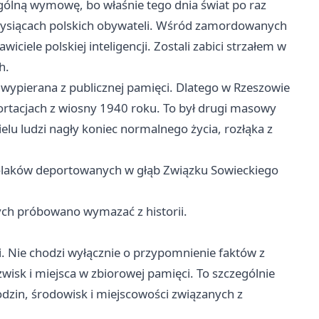
ólną wymowę, bo właśnie tego dnia świat po raz
2 tysiącach polskich obywateli. Wśród zamordowanych
wiciele polskiej inteligencji. Zostali zabici strzałem w
h.
i wypierana z publicznej pamięci. Dlatego w Rzeszowie
tacjach z wiosny 1940 roku. To był drugi masowy
lu ludzi nagły koniec normalnego życia, rozłąka z
olaków deportowanych w głąb Związku Sowieckiego
ych próbowano wymazać z historii.
i. Nie chodzi wyłącznie o przypomnienie faktów z
wisk i miejsca w zbiorowej pamięci. To szczególnie
rodzin, środowisk i miejscowości związanych z