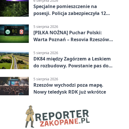
6 sierpnia 2026
Specjalne pomieszczenie na
posesji. Policja zabezpieczyła 12
krzewów
5 sierpnia 2026
[PIŁKA NOŻNA] Puchar Polski:
Warta Poznań – Resovia Rzeszów
0:1. Resovia wyeliminowała
pierwszoligowca
5 sierpnia 2026
DK84 między Zagórzem a Leskiem
do rozbudowy. Powstanie pas do
wyprzedzania
5 sierpnia 2026
Rzeszów wychodzi poza mapę.
Nowy teledysk RDK już wkrótce