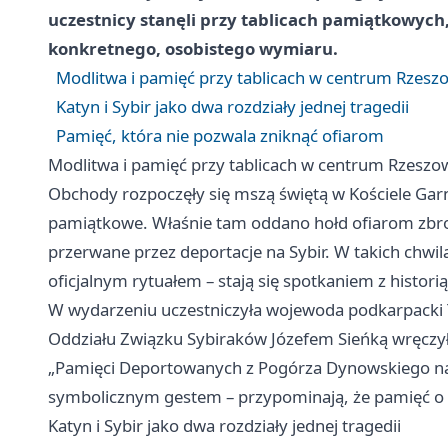
uczestnicy stanęli przy tablicach pamiątkowych
konkretnego, osobistego wymiaru.
Modlitwa i pamięć przy tablicach w centrum Rzesz
Katyn i Sybir jako dwa rozdziały jednej tragedii
Pamięć, która nie pozwala zniknąć ofiarom
Modlitwa i pamięć przy tablicach w centrum Rzeszo
Obchody rozpoczęły się mszą świętą w Kościele Gar
pamiątkowe. Właśnie tam oddano hołd ofiarom zbrod
przerwane przez deportacje na Sybir. W takich chwila
oficjalnym rytuałem – stają się spotkaniem z historią
W wydarzeniu uczestniczyła wojewoda podkarpacki
Oddziału Związku Sybiraków Józefem Sieńką wręczy
„Pamięci Deportowanych z Pogórza Dynowskiego na N
symbolicznym gestem – przypominają, że pamięć o z
Katyn i Sybir jako dwa rozdziały jednej tragedii