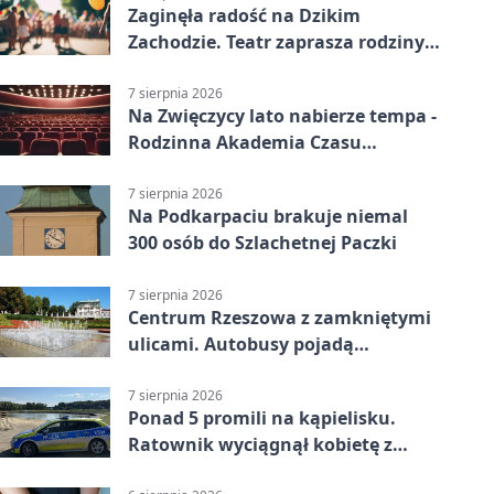
Zaginęła radość na Dzikim
Zachodzie. Teatr zaprasza rodziny
w Rzeszowie
7 sierpnia 2026
Na Zwięczycy lato nabierze tempa -
Rodzinna Akademia Czasu
Wolnego
7 sierpnia 2026
Na Podkarpaciu brakuje niemal
300 osób do Szlachetnej Paczki
7 sierpnia 2026
Centrum Rzeszowa z zamkniętymi
ulicami. Autobusy pojadą
objazdami
7 sierpnia 2026
Ponad 5 promili na kąpielisku.
Ratownik wyciągnął kobietę z
wody