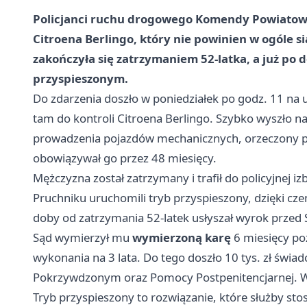
Policjanci ruchu drogowego Komendy Powiatowej
Citroena Berlingo, który nie powinien w ogóle s
zakończyła się zatrzymaniem 52-latka, a już po
przyspieszonym.
Do zdarzenia doszło w poniedziałek po godz. 11 na ul
tam do kontroli Citroena Berlingo. Szybko wyszło na
prowadzenia pojazdów mechanicznych, orzeczony p
obowiązywał go przez 48 miesięcy.
Mężczyzna został zatrzymany i trafił do policyjnej 
Pruchniku uruchomili tryb przyspieszony, dzięki cz
doby od zatrzymania 52-latek usłyszał wyrok prze
Sąd wymierzył mu
wymierzoną karę
6 miesięcy p
wykonania na 3 lata. Do tego doszło 10 tys. zł świ
Pokrzywdzonym oraz Pomocy Postpenitencjarnej. W
Tryb przyspieszony to rozwiązanie, które służby s