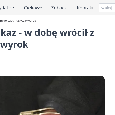
ydatne
Ciekawe
Zobacz
Kontakt
im do sądu i usłyszał wyrok
kaz - w dobę wrócił z
ł wyrok