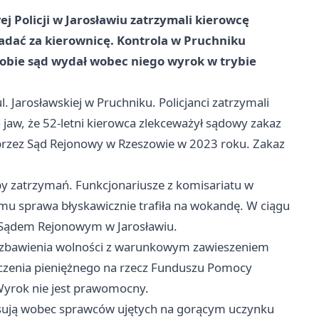
 Policji w Jarosławiu zatrzymali kierowcę
iadać za kierownicę. Kontrola w Pruchniku
 dobie sąd wydał wobec niego wyrok w trybie
. Jarosławskiej w Pruchniku. Policjanci zatrzymali
 jaw, że 52-letni kierowca zlekceważył sądowy zakaz
rzez Sąd Rejonowy w Rzeszowie w 2023 roku. Zakaz
izby zatrzymań. Funkcjonariusze z komisariatu w
emu sprawa błyskawicznie trafiła na wokandę. W ciągu
d Sądem Rejonowym w Jarosławiu.
ozbawienia wolności z warunkowym zawieszeniem
adczenia pieniężnego na rzecz Funduszu Pomocy
yrok nie jest prawomocny.
tosują wobec sprawców ujętych na gorącym uczynku