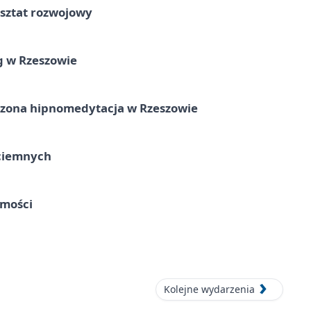
rsztat rozwojowy
g w Rzeszowie
zona hipnomedytacja w Rzeszowie
ociemnych
omości
Kolejne wydarzenia