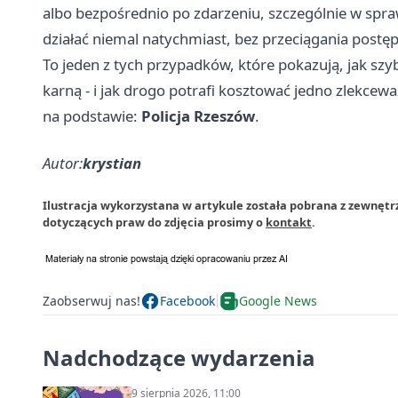
albo bezpośrednio po zdarzeniu, szczególnie w sp
działać niemal natychmiast, bez przeciągania postę
To jeden z tych przypadków, które pokazują, jak sz
karną - i jak drogo potrafi kosztować jedno zlekce
na podstawie:
Policja Rzeszów
.
Autor:
krystian
Ilustracja wykorzystana w artykule została pobrana z zewnęt
dotyczących praw do zdjęcia prosimy o
kontakt
.
Zaobserwuj nas!
Facebook
Google News
Nadchodzące wydarzenia
9 sierpnia 2026, 11:00