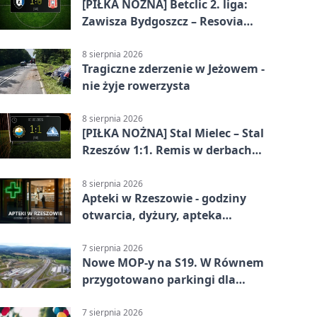
[PIŁKA NOŻNA] Betclic 2. liga:
Zawisza Bydgoszcz – Resovia
Rzeszów 1:0. Gospodarze z
pierwszym zwycięstwem
8 sierpnia 2026
Tragiczne zderzenie w Jeżowem -
nie żyje rowerzysta
8 sierpnia 2026
[PIŁKA NOŻNA] Stal Mielec – Stal
Rzeszów 1:1. Remis w derbach
Podkarpacia w Betclic 1. lidze
8 sierpnia 2026
Apteki w Rzeszowie - godziny
otwarcia, dyżury, apteka
całodobowa
7 sierpnia 2026
Nowe MOP-y na S19. W Równem
przygotowano parkingi dla
ciężarówek
7 sierpnia 2026