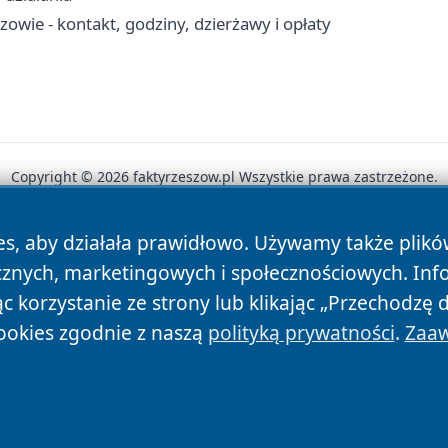
owie - kontakt, godziny, dzierżawy i opłaty
Copyright © 2026 faktyrzeszow.pl Wszystkie prawa zastrzeżone.
es, aby działała prawidłowo. Używamy także plik
News
Autorzy
Polityka Prywatności
Polityka Cookie
cznych, marketingowych i społecznościowych. Inf
 korzystanie ze strony lub klikając „Przechodzę 
ookies zgodnie z naszą
polityką prywatności
.
Zaaw