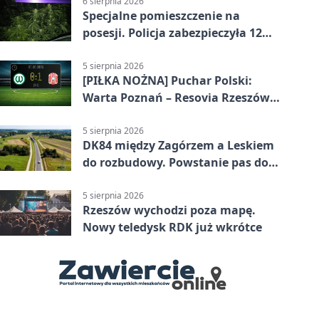
6 sierpnia 2026
Specjalne pomieszczenie na
posesji. Policja zabezpieczyła 12
krzewów
5 sierpnia 2026
[PIŁKA NOŻNA] Puchar Polski:
Warta Poznań – Resovia Rzeszów
0:1. Resovia wyeliminowała
pierwszoligowca
5 sierpnia 2026
DK84 między Zagórzem a Leskiem
do rozbudowy. Powstanie pas do
wyprzedzania
5 sierpnia 2026
Rzeszów wychodzi poza mapę.
Nowy teledysk RDK już wkrótce