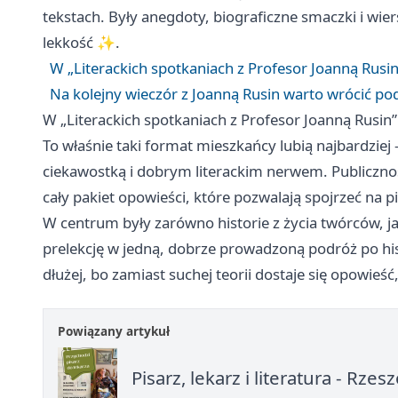
tekstach. Były anegdoty, biograficzne smaczki i wie
lekkość ✨.
W „Literackich spotkaniach z Profesor Joanną Rusin”
Na kolejny wieczór z Joanną Rusin warto wrócić pod
W „Literackich spotkaniach z Profesor Joanną Rusin” 
To właśnie taki format mieszkańcy lubią najbardziej
ciekawostką i dobrym literackim nerwem. Publiczność
cały pakiet opowieści, które pozwalają spojrzeć na pi
W centrum były zarówno historie z życia twórców, jak 
prelekcję w jedną, dobrze prowadzoną podróż po histo
dłużej, bo zamiast suchej teorii dostaje się opowieść
Powiązany artykuł
Pisarz, lekarz i literatura - Rz