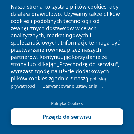
Nasza strona korzysta z plików cookies, aby
działała prawidłowo. Używamy także plików
cookies i podobnych technologii od
zewnętrznych dostawców w celach
analitycznych, marketingowych i
Copyright © 2026 faktyrzeszow.pl Wszystkie prawa
społecznościowych. Informacje te mogą być
zastrzeżone.
przetwarzane również przez naszych
partnerów. Kontynuując korzystanie ze
strony lub klikając „Przechodzę do serwisu",
Polityka
Polityka
News
Autorzy
wyrażasz zgodę na użycie dodatkowych
Prywatności
Cookies
plików cookies zgodnie z naszą
polityką
.
.
prywatności
Zaawansowane ustawienia
Polityka Cookies
Przejdź do serwisu