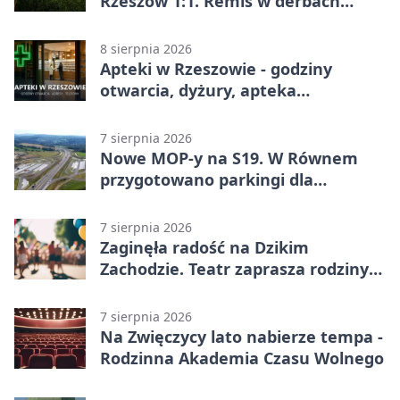
Rzeszów 1:1. Remis w derbach
Podkarpacia w Betclic 1. lidze
8 sierpnia 2026
Apteki w Rzeszowie - godziny
otwarcia, dyżury, apteka
całodobowa
7 sierpnia 2026
Nowe MOP-y na S19. W Równem
przygotowano parkingi dla
ciężarówek
7 sierpnia 2026
Zaginęła radość na Dzikim
Zachodzie. Teatr zaprasza rodziny
w Rzeszowie
7 sierpnia 2026
Na Zwięczycy lato nabierze tempa -
Rodzinna Akademia Czasu Wolnego