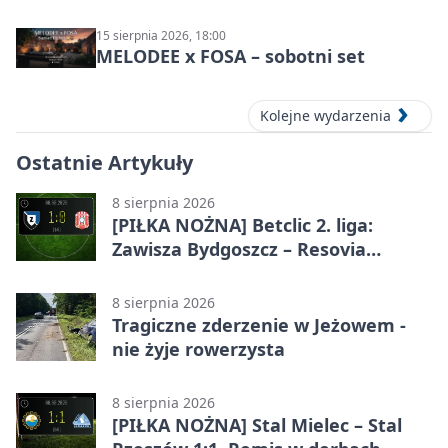
15 sierpnia 2026, 18:00
MELODEE x FOSA – sobotni set
Kolejne wydarzenia
Ostatnie Artykuły
8 sierpnia 2026
[PIŁKA NOŻNA] Betclic 2. liga:
Zawisza Bydgoszcz – Resovia
Rzeszów 1:0. Gospodarze z
pierwszym zwycięstwem
8 sierpnia 2026
Tragiczne zderzenie w Jeżowem -
nie żyje rowerzysta
8 sierpnia 2026
[PIŁKA NOŻNA] Stal Mielec – Stal