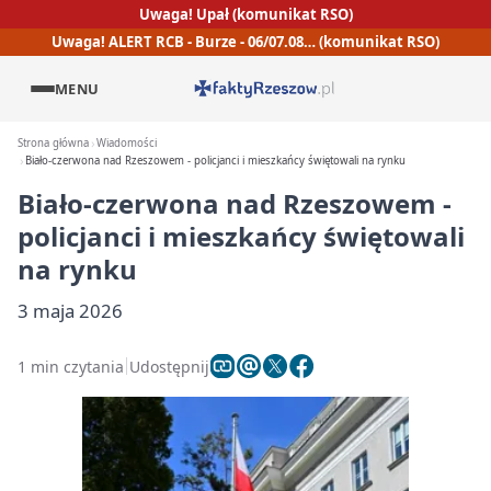
Uwaga! Upał (komunikat RSO)
Uwaga! ALERT RCB - Burze - 06/07.08… (komunikat RSO)
MENU
Strona główna
Wiadomości
Biało-czerwona nad Rzeszowem - policjanci i mieszkańcy świętowali na rynku
Biało-czerwona nad Rzeszowem -
policjanci i mieszkańcy świętowali
na rynku
3 maja 2026
1 min czytania
Udostępnij