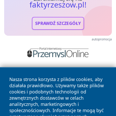
faktyrzeszow.pl!
SPRAWDŹ SZCZEGÓŁY
autopromocja
Nasza strona korzysta z plików cookies, aby
działała prawidłowo. Używamy także plików
cookies i podobnych technologii od
zewnętrznych dostawców w celach
Copyright © 2026 faktyrzeszow.pl Wszystkie prawa
analitycznych, marketingowych i
zastrzeżone.
społecznościowych. Informacje te mogą być