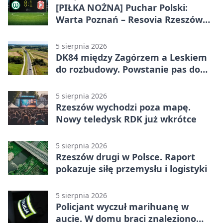
[PIŁKA NOŻNA] Puchar Polski:
Warta Poznań – Resovia Rzeszów
0:1. Resovia wyeliminowała
pierwszoligowca
5 sierpnia 2026
DK84 między Zagórzem a Leskiem
do rozbudowy. Powstanie pas do
wyprzedzania
5 sierpnia 2026
Rzeszów wychodzi poza mapę.
Nowy teledysk RDK już wkrótce
5 sierpnia 2026
Rzeszów drugi w Polsce. Raport
pokazuje siłę przemysłu i logistyki
5 sierpnia 2026
Policjant wyczuł marihuanę w
aucie. W domu braci znaleziono