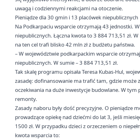
uwagą i codziennymi reakcjami na otoczenie.
Pieniądze dla 30 gmin i 13 placówek niepublicznych
Na Podkarpaciu wsparcie otrzymają 43 jednostki. W
niepublicznych. Łączna kwota to 3 884 713,51 zł. W s
na ten cel trafi blisko 42 mln zł z budżetu państwa.
– W województwie podkarpackim wsparcie otrzymaj
niepublicznych. W sumie – 3 884 713,51 zł.
Tak skalę programu opisała Teresa Kubas-Hul, wojew
zasadę: dofinansowanie ma trafić tam, gdzie może 
oczekiwania na duże inwestycje budowlane. W tym pr
remonty.
Zasady naboru były dość precyzyjne. O pieniądze mo
prowadzące opiekę nad dziećmi do lat 3, jeśli miesię
1500 zł. W przypadku dzieci z orzeczeniem o niepeł
kwota wsparcia to: