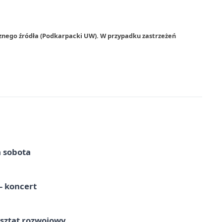
rznego źródła (Podkarpacki UW). W przypadku zastrzeżeń
a sobota
 koncert
rsztat rozwojowy