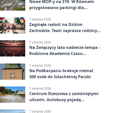
Nowe MOP-y na S19. W Równem
przygotowano parkingi dla
ciężarówek
7 sierpnia 2026
Zaginęła radość na Dzikim
Zachodzie. Teatr zaprasza rodziny
w Rzeszowie
7 sierpnia 2026
Na Zwięczycy lato nabierze tempa -
Rodzinna Akademia Czasu
Wolnego
7 sierpnia 2026
Na Podkarpaciu brakuje niemal
300 osób do Szlachetnej Paczki
7 sierpnia 2026
Centrum Rzeszowa z zamkniętymi
ulicami. Autobusy pojadą
objazdami
7 sierpnia 2026