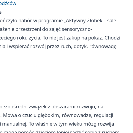
bodźców
e
akończyło nabór w programie „Aktywny Żłobek – sale
żenie przestrzeni do zajęć sensoryczno-
ciego roku życia. To nie jest zakup na pokaz. Chodzi
ia i wspierać rozwój przez ruch, dotyk, równowagę
 bezpośredni związek z obszarami rozwoju, na
ia. Mowa o czuciu głębokim, równowadze, regulacji
i manualnej. To właśnie w tym wieku mózg rozwija
e mogą pomóc dzieciom lepiej radzić sobie z ruchem,