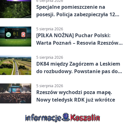
6 sierpnia 2026
Specjalne pomieszczenie na
posesji. Policja zabezpieczyła 12
krzewów
5 sierpnia 2026
[PIŁKA NOŻNA] Puchar Polski:
Warta Poznań – Resovia Rzeszów
0:1. Resovia wyeliminowała
pierwszoligowca
5 sierpnia 2026
DK84 między Zagórzem a Leskiem
do rozbudowy. Powstanie pas do
wyprzedzania
5 sierpnia 2026
Rzeszów wychodzi poza mapę.
Nowy teledysk RDK już wkrótce