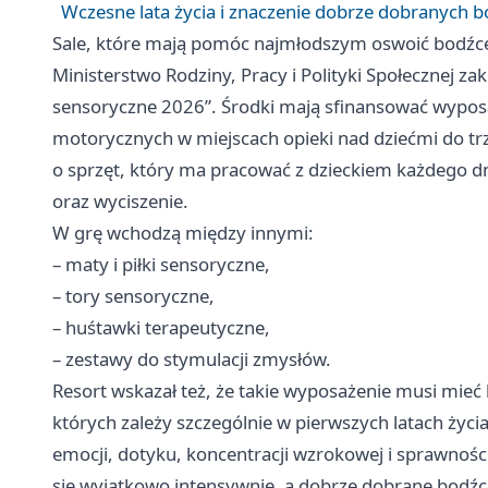
Wczesne lata życia i znaczenie dobrze dobranych 
Sale, które mają pomóc najmłodszym oswoić bodźc
Ministerstwo Rodziny, Pracy i Polityki Społecznej z
sensoryczne 2026”. Środki mają sfinansować wyposa
motorycznych w miejscach opieki nad dziećmi do trze
o sprzęt, który ma pracować z dzieckiem każdego dn
oraz wyciszenie.
W grę wchodzą między innymi:
– maty i piłki sensoryczne,
– tory sensoryczne,
– huśtawki terapeutyczne,
– zestawy do stymulacji zmysłów.
Resort wskazał też, że takie wyposażenie musi mieć
których zależy szczególnie w pierwszych latach życ
emocji, dotyku, koncentracji wzrokowej i sprawnośc
się wyjątkowo intensywnie, a dobrze dobrane bodźc