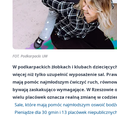
FOT. Podkarpacki UW
W podkarpackich żłobkach i klubach dziecięcych 
więcej niż tylko uzupełnić wyposażenie sal. Prawi
mają pomóc najmłodszym ćwiczyć ruch, równowag
bywają zaskakująco wymagające. W Rzeszowie og
wielu placówek oznacza realną zmianę w codzien
Sale, które mają pomóc najmłodszym oswoić bodź
Pieniądze dla 30 gmin i 13 placówek niepublicznyc