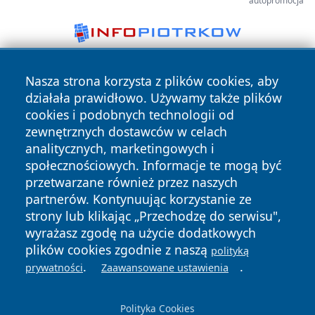
autopromocja
Nasza strona korzysta z plików cookies, aby
działała prawidłowo. Używamy także plików
cookies i podobnych technologii od
zewnętrznych dostawców w celach
analitycznych, marketingowych i
Copyright © 2026 faktyrzeszow.pl Wszystkie prawa
społecznościowych. Informacje te mogą być
zastrzeżone.
przetwarzane również przez naszych
partnerów. Kontynuując korzystanie ze
strony lub klikając „Przechodzę do serwisu",
Polityka
Polityka
News
Autorzy
wyrażasz zgodę na użycie dodatkowych
Prywatności
Cookies
plików cookies zgodnie z naszą
polityką
.
.
prywatności
Zaawansowane ustawienia
Polityka Cookies