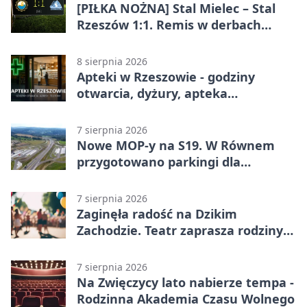
[PIŁKA NOŻNA] Stal Mielec – Stal
Rzeszów 1:1. Remis w derbach
Podkarpacia w Betclic 1. lidze
8 sierpnia 2026
Apteki w Rzeszowie - godziny
otwarcia, dyżury, apteka
całodobowa
7 sierpnia 2026
Nowe MOP-y na S19. W Równem
przygotowano parkingi dla
ciężarówek
7 sierpnia 2026
Zaginęła radość na Dzikim
Zachodzie. Teatr zaprasza rodziny
w Rzeszowie
7 sierpnia 2026
Na Zwięczycy lato nabierze tempa -
Rodzinna Akademia Czasu Wolnego