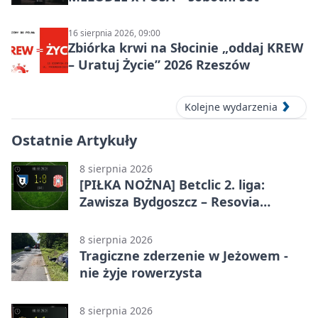
16 sierpnia 2026, 09:00
Zbiórka krwi na Słocinie „oddaj KREW
– Uratuj Życie” 2026 Rzeszów
Kolejne wydarzenia
Ostatnie Artykuły
8 sierpnia 2026
[PIŁKA NOŻNA] Betclic 2. liga:
Zawisza Bydgoszcz – Resovia
Rzeszów 1:0. Gospodarze z
pierwszym zwycięstwem
8 sierpnia 2026
Tragiczne zderzenie w Jeżowem -
nie żyje rowerzysta
8 sierpnia 2026