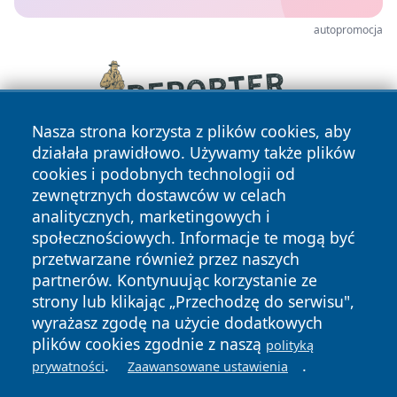
autopromocja
Nasza strona korzysta z plików cookies, aby
działała prawidłowo. Używamy także plików
cookies i podobnych technologii od
zewnętrznych dostawców w celach
analitycznych, marketingowych i
społecznościowych. Informacje te mogą być
przetwarzane również przez naszych
Copyright © 2026 faktyrzeszow.pl Wszystkie prawa
partnerów. Kontynuując korzystanie ze
zastrzeżone.
strony lub klikając „Przechodzę do serwisu",
wyrażasz zgodę na użycie dodatkowych
plików cookies zgodnie z naszą
polityką
Polityka
Polityka
.
.
News
Autorzy
prywatności
Zaawansowane ustawienia
Prywatności
Cookies