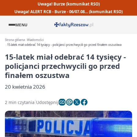
Uwaga! Burze (komunikat RSO)
Uwaga! ALERT RCB - Burze - 06/07.08… (komunikat RSO)
MENU
Strona główna
Wiadomości
15-latek miał odebrać 14 tysięcy - policjanci przechwycili go przed finałem oszustwa
15-latek miał odebrać 14 tysięcy -
policjanci przechwycili go przed
finałem oszustwa
20 kwietnia 2026
2 min czytania
Udostępnij