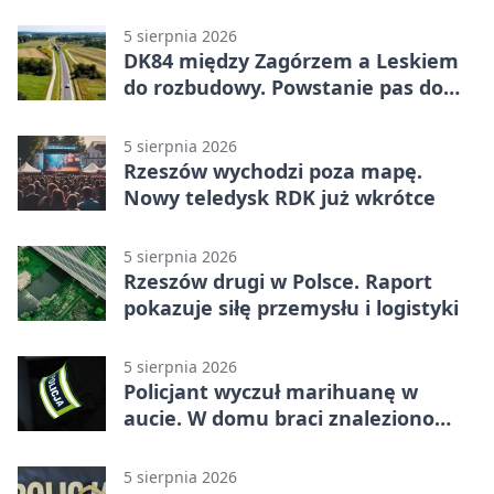
0:1. Resovia wyeliminowała
pierwszoligowca
5 sierpnia 2026
DK84 między Zagórzem a Leskiem
do rozbudowy. Powstanie pas do
wyprzedzania
5 sierpnia 2026
Rzeszów wychodzi poza mapę.
Nowy teledysk RDK już wkrótce
5 sierpnia 2026
Rzeszów drugi w Polsce. Raport
pokazuje siłę przemysłu i logistyki
5 sierpnia 2026
Policjant wyczuł marihuanę w
aucie. W domu braci znaleziono
więcej
5 sierpnia 2026