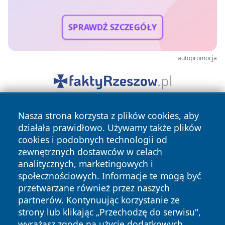
SPRAWDŹ SZCZEGÓŁY
autopromocja
Nasza strona korzysta z plików cookies, aby
działała prawidłowo. Używamy także plików
cookies i podobnych technologii od
zewnętrznych dostawców w celach
analitycznych, marketingowych i
Copyright © 2026 faktyrzeszow.pl Wszystkie prawa
społecznościowych. Informacje te mogą być
zastrzeżone.
przetwarzane również przez naszych
partnerów. Kontynuując korzystanie ze
strony lub klikając „Przechodzę do serwisu",
Polityka
Polityka
News
Autorzy
wyrażasz zgodę na użycie dodatkowych