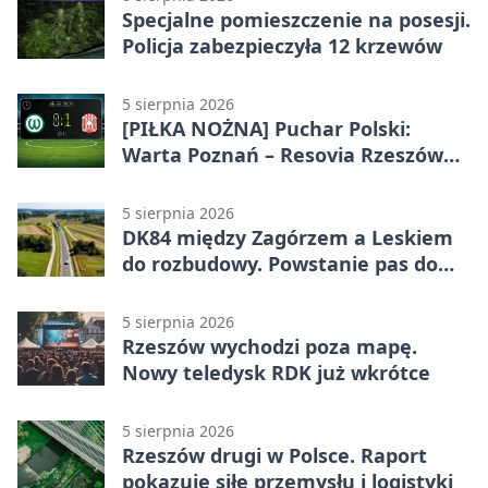
Specjalne pomieszczenie na posesji.
Policja zabezpieczyła 12 krzewów
5 sierpnia 2026
[PIŁKA NOŻNA] Puchar Polski:
Warta Poznań – Resovia Rzeszów
0:1. Resovia wyeliminowała
pierwszoligowca
5 sierpnia 2026
DK84 między Zagórzem a Leskiem
do rozbudowy. Powstanie pas do
wyprzedzania
5 sierpnia 2026
Rzeszów wychodzi poza mapę.
Nowy teledysk RDK już wkrótce
5 sierpnia 2026
Rzeszów drugi w Polsce. Raport
pokazuje siłę przemysłu i logistyki